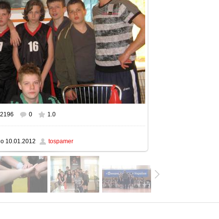
2196
0
1.0
ом размере
1600x1200
/ 183.4Kb
но
10.01.2012
tospamer