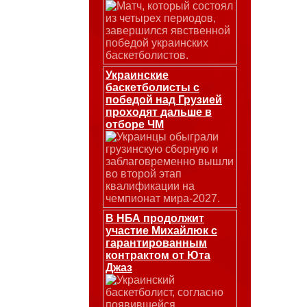
Матч, который состоял
из четырех периодов,
завершился явственной
победой украинских
баскетболистов.
Украинские
баскетболисты с
победой над Грузией
проходят дальше в
отборе ЧМ
Украинцы обыграли
грузинскую сборную и
заблаговременно вышли
во второй этап
квалификации на
чемпионат мира-2027.
В НБА продолжит
участие Михайлюк с
гарантированным
контрактом от Юта
Джаз
Украинский
баскетболист, согласно
появившейся