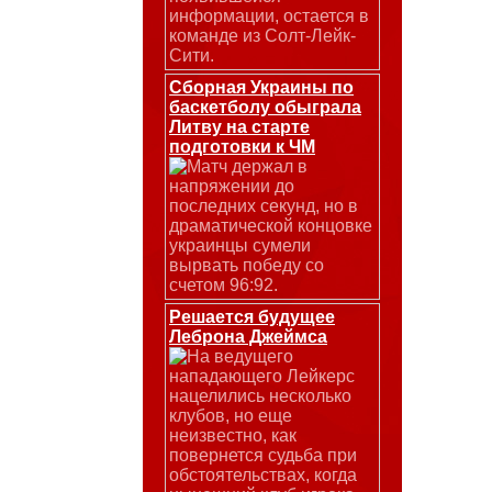
информации, остается в
команде из Солт-Лейк-
Сити.
Сборная Украины по
баскетболу обыграла
Литву на старте
подготовки к ЧМ
Матч держал в
напряжении до
последних секунд, но в
драматической концовке
украинцы сумели
вырвать победу со
счетом 96:92.
Решается будущее
Леброна Джеймса
На ведущего
нападающего Лейкерс
нацелились несколько
клубов, но еще
неизвестно, как
повернется судьба при
обстоятельствах, когда