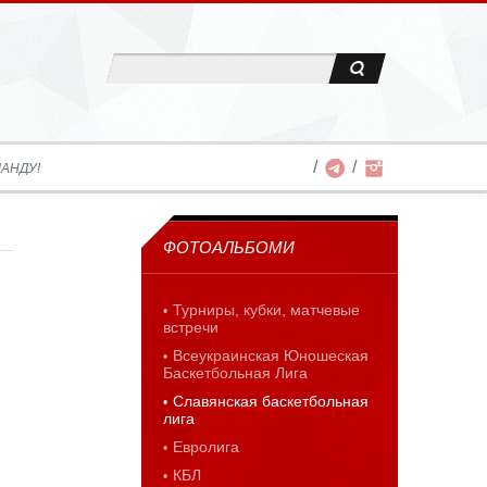
АНДУ!
ФОТОАЛЬБОМИ
Турниры, кубки, матчевые
встречи
Всеукраинская Юношеская
Баскетбольная Лига
Славянская баскетбольная
лига
Евролига
КБЛ