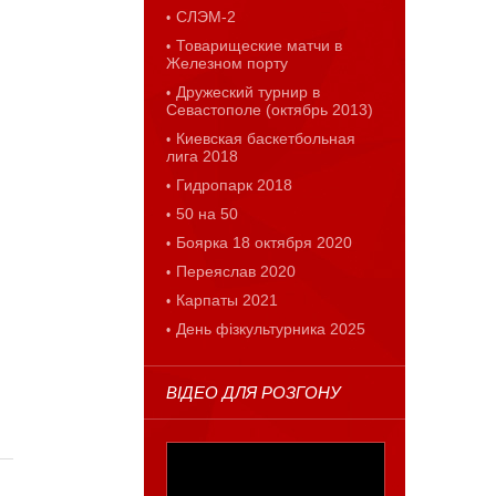
СЛЭМ-2
Товарищеские матчи в
Железном порту
Дружеский турнир в
Севастополе (октябрь 2013)
Киевская баскетбольная
лига 2018
Гидропарк 2018
50 на 50
Боярка 18 октября 2020
Переяслав 2020
Карпаты 2021
День фізкультурника 2025
ВІДЕО ДЛЯ РОЗГОНУ