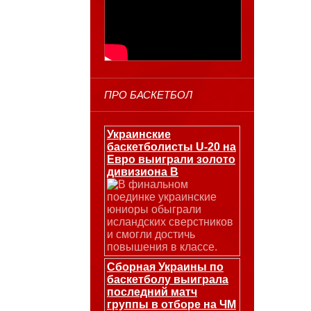
ПРО БАСКЕТБОЛ
Украинские
баскетболисты U-20 на
Евро выиграли золото
дивизиона В
В финальном
поединке украинские
юниоры обыграли
исландских сверстников
и смогли достичь
повышения в классе.
Сборная Украины по
баскетболу выиграла
последний матч
группы в отборе на ЧМ