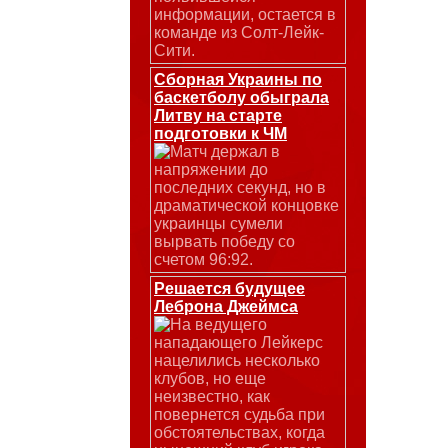
информации, остается в
команде из Солт-Лейк-
Сити.
Сборная Украины по
баскетболу обыграла
Литву на старте
подготовки к ЧМ
Матч держал в
напряжении до
последних секунд, но в
драматической концовке
украинцы сумели
вырвать победу со
счетом 96:92.
Решается будущее
Леброна Джеймса
На ведущего
нападающего Лейкерс
нацелились несколько
клубов, но еще
неизвестно, как
повернется судьба при
обстоятельствах, когда