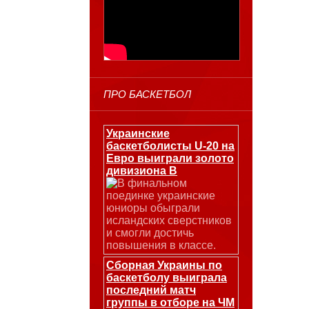
ПРО БАСКЕТБОЛ
Украинские
баскетболисты U-20 на
Евро выиграли золото
дивизиона В
В финальном
поединке украинские
юниоры обыграли
исландских сверстников
и смогли достичь
повышения в классе.
Сборная Украины по
баскетболу выиграла
последний матч
группы в отборе на ЧМ