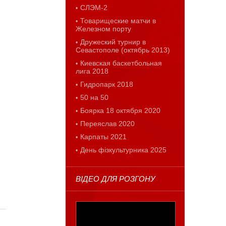
СЛЭМ-2
Товарищеские матчи в
Железном порту
Дружеский турнир в
Севастополе (октябрь 2013)
Киевская баскетбольная
лига 2018
Гидропарк 2018
50 на 50
Боярка 18 октября 2020
Переяслав 2020
Карпаты 2021
День фізкультурника 2025
ВІДЕО ДЛЯ РОЗГОНУ