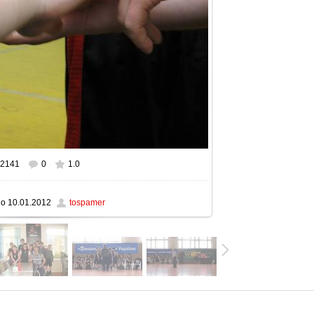
2141
0
1.0
ном размере
1600x1200
/ 94.5Kb
но
10.01.2012
tospamer