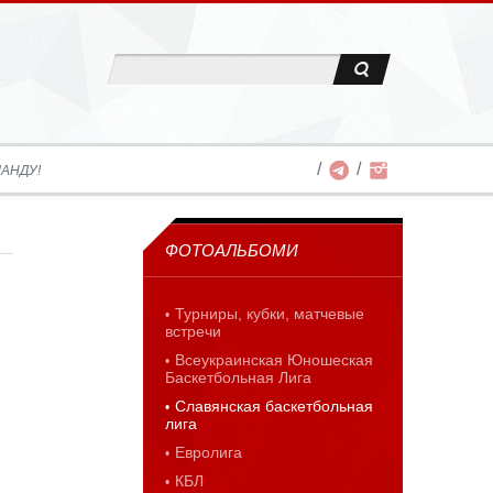
АНДУ!
ФОТОАЛЬБОМИ
Турниры, кубки, матчевые
встречи
Всеукраинская Юношеская
Баскетбольная Лига
Славянская баскетбольная
лига
Евролига
КБЛ