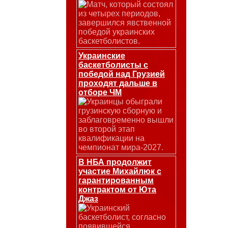
Матч, который состоял
из четырех периодов,
завершился явственной
победой украинских
баскетболистов.
Украинские
баскетболисты с
победой над Грузией
проходят дальше в
отборе ЧМ
Украинцы обыграли
грузинскую сборную и
заблаговременно вышли
во второй этап
квалификации на
чемпионат мира-2027.
В НБА продолжит
участие Михайлюк с
гарантированным
контрактом от Юта
Джаз
Украинский
баскетболист, согласно
появившейся