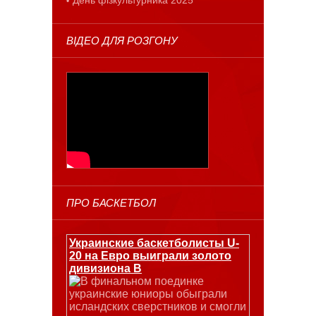
ВІДЕО ДЛЯ РОЗГОНУ
ПРО БАСКЕТБОЛ
Украинские баскетболисты U-
20 на Евро выиграли золото
дивизиона В
В финальном поединке
украинские юниоры обыграли
исландских сверстников и смогли