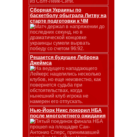
из Солт-Лейк-Сити.
Сборная Украины по
баскетболу обыграла Литву на
старте подготовки к ЧМ
Матч держал в напряжении до
последних секунд, но в
драматической концовке
украинцы сумели вырвать
победу со счетом 96:92.
Решается будущее Леброна
Джеймса
На ведущего нападающего
Лейкерс нацелились несколько
клубов, но еще неизвестно, как
повернется судьба при
обстоятельствах, когда
нынешний клуб игрока не
намерен его отпускать.
Нью-Йорк Никс покорил НБА
после многолетнего ожидания
Пятый поединок финала НБА
прошел на площадке Сан-
Антонио Сперс, принимавшей