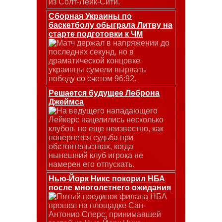
из Солт-Лейк-Сити.
Сборная Украины по
баскетболу обыграла Литву на
старте подготовки к ЧМ
Матч держал в напряжении до
последних секунд, но в
драматической концовке
украинцы сумели вырвать
победу со счетом 96:92.
Решается будущее Леброна
Джеймса
На ведущего нападающего
Лейкерс нацелились несколько
клубов, но еще неизвестно, как
повернется судьба при
обстоятельствах, когда
нынешний клуб игрока не
намерен его отпускать.
Нью-Йорк Никс покорил НБА
после многолетнего ожидания
Пятый поединок финала НБА
прошел на площадке Сан-
Антонио Сперс, принимавшей