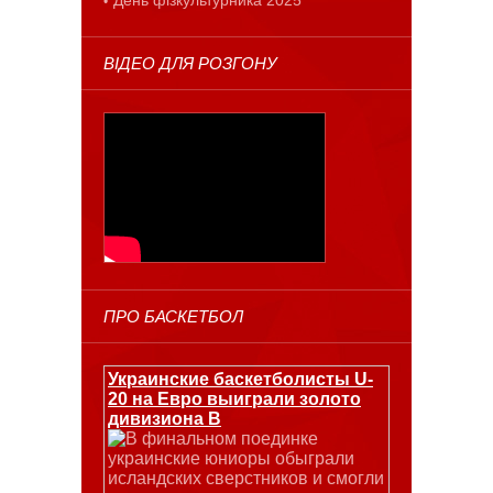
ВІДЕО ДЛЯ РОЗГОНУ
ПРО БАСКЕТБОЛ
Украинские баскетболисты U-
20 на Евро выиграли золото
дивизиона В
В финальном поединке
украинские юниоры обыграли
исландских сверстников и смогли