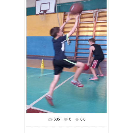
635
0
0.0
В реальном размере
793x1280
/ 114.3Kb