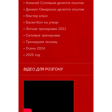
Алексей Соловьев делится опытом
Даниил Овчаренко делится опытом
Мастер класс
Баскетбол на улице
Летние тренировки 2021
Силовые тренировки
Тренируем технику
Осень 2024
2025 год
ВІДЕО ДЛЯ РОЗГОНУ