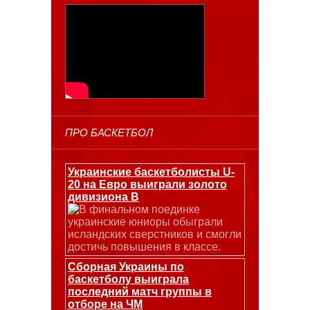
ПРО БАСКЕТБОЛ
Украинские баскетболисты U-
20 на Евро выиграли золото
дивизиона В
В финальном поединке
украинские юниоры обыграли
исландских сверстников и смогли
достичь повышения в классе.
Сборная Украины по
баскетболу выиграла
последний матч группы в
отборе на ЧМ