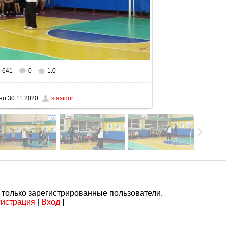
641
0
1.0
ном размере
1280x720
/ 93.4Kb
но
30.11.2020
stasidor
 только зарегистрированные пользователи.
гистрация
|
Вход
]