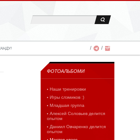
АНДУ!
ФОТОАЛЬБОМИ
Наши тренировки
Игры слэмиков :)
Младшая группа
Алексей Соловьев делится
опытом
Даниил Овчаренко делится
опытом
Мастер класс