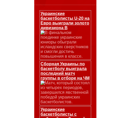
Украинские
баскетболисты U-20 на
Евро выиграли золото
дивизиона В
В финальном
поединке украинские
юниоры обыграли
исландских сверстников
и смогли достичь
повышения в классе.
Сборная Украины по
баскетболу выиграла
последний матч
группы в отборе на ЧМ
Матч, который состоял
из четырех периодов,
завершился явственной
победой украинских
баскетболистов.
Украинские
баскетболисты с