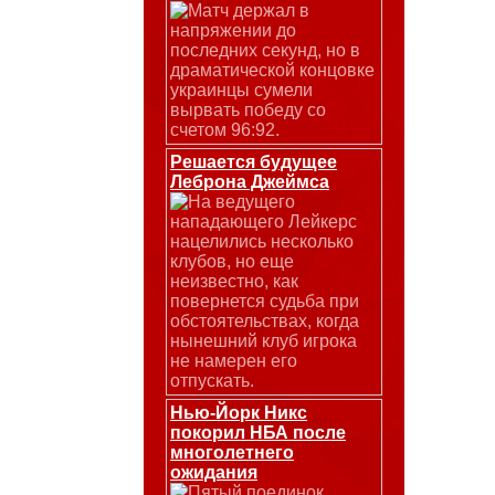
Матч держал в
напряжении до
последних секунд, но в
драматической концовке
украинцы сумели
вырвать победу со
счетом 96:92.
Решается будущее
Леброна Джеймса
На ведущего
нападающего Лейкерс
нацелились несколько
клубов, но еще
неизвестно, как
повернется судьба при
обстоятельствах, когда
нынешний клуб игрока
не намерен его
отпускать.
Нью-Йорк Никс
покорил НБА после
многолетнего
ожидания
Пятый поединок