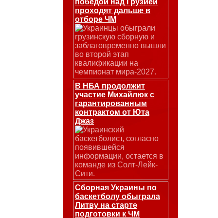
победой над Грузией
проходят дальше в
отборе ЧМ
Украинцы обыграли
грузинскую сборную и
заблаговременно вышли
во второй этап
квалификации на
чемпионат мира-2027.
В НБА продолжит
участие Михайлюк с
гарантированным
контрактом от Юта
Джаз
Украинский
баскетболист, согласно
появившейся
информации, остается в
команде из Солт-Лейк-
Сити.
Сборная Украины по
баскетболу обыграла
Литву на старте
подготовки к ЧМ