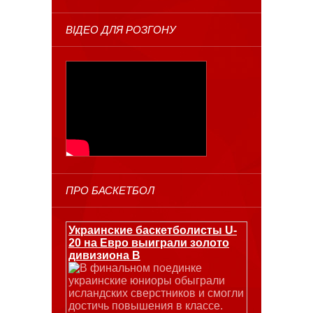
ВІДЕО ДЛЯ РОЗГОНУ
ПРО БАСКЕТБОЛ
Украинские баскетболисты U-
20 на Евро выиграли золото
дивизиона В
В финальном поединке
украинские юниоры обыграли
исландских сверстников и смогли
достичь повышения в классе.