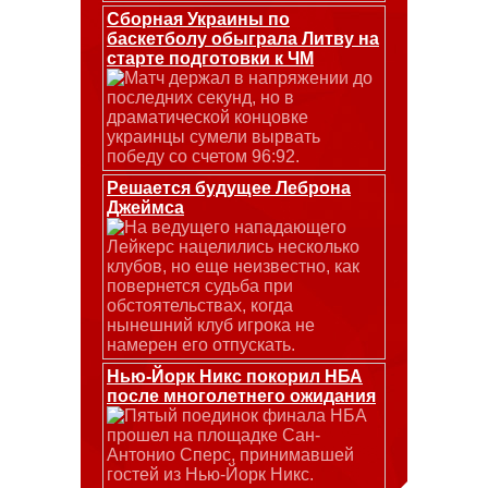
Сборная Украины по
баскетболу обыграла Литву на
старте подготовки к ЧМ
Матч держал в напряжении до
последних секунд, но в
драматической концовке
украинцы сумели вырвать
победу со счетом 96:92.
Решается будущее Леброна
Джеймса
На ведущего нападающего
Лейкерс нацелились несколько
клубов, но еще неизвестно, как
повернется судьба при
обстоятельствах, когда
нынешний клуб игрока не
намерен его отпускать.
Нью-Йорк Никс покорил НБА
после многолетнего ожидания
Пятый поединок финала НБА
прошел на площадке Сан-
Антонио Сперс, принимавшей
гостей из Нью-Йорк Никс.