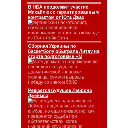
В НБА продолжит участие
Михайлюк с гарантированным
контрактом от Юта Джаз
Украинский баскетболист,
согласно появившейся
информации, остается в команде
из Солт-Лейк-Сити.
Сборная Украины по
баскетболу обыграла Литву на
старте подготовки к ЧМ
Матч держал в напряжении до
последних секунд, но в
драматической концовке
украинцы сумели вырвать
победу со счетом 96:92.
Решается будущее Леброна
Джеймса
На ведущего нападающего
Лейкерс нацелились несколько
клубов, но еще неизвестно, как
повернется судьба при
обстоятельствах, когда
нынешний клуб игрока не