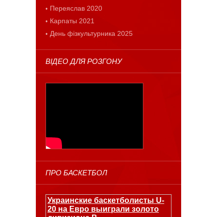
Переяслав 2020
Карпаты 2021
День фізкультурника 2025
ВІДЕО ДЛЯ РОЗГОНУ
ПРО БАСКЕТБОЛ
Украинские баскетболисты U-
20 на Евро выиграли золото