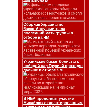
дивизиона В
В финальном поединке
украинские юниоры обыграли
исландских сверстников и смогли
достичь повышения в классе.
Сборная Украины по
баскетболу выиграла
последний матч группы в
отборе на ЧМ
Матч, который состоял из
четырех периодов, завершился
явственной победой украинских
баскетболистов.
Украинские баскетболисты с
победой над Грузией проходят
дальше в отборе ЧМ
Украинцы обыграли грузинскую
сборную и заблаговременно
вышли во второй этап
квалификации на чемпионат
мира-2027.
В НБА продолжит участие
Михайлюк с гарантированным