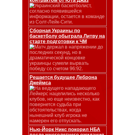
контрактом от Юта Джаз
Украинский баскетболист,
согласно появившейся
информации, остается в команде
из Солт-Лейк-Сити.
Сборная Украины по
баскетболу обыграла Литву на
старте подготовки к ЧМ
Матч держал в напряжении до
последних секунд, но в
драматической концовке
украинцы сумели вырвать
победу со счетом 96:92.
Решается будущее Леброна
Джеймса
На ведущего нападающего
Лейкерс нацелились несколько
клубов, но еще неизвестно, как
повернется судьба при
обстоятельствах, когда
нынешний клуб игрока не
намерен его отпускать.
Нью-Йорк Никс покорил НБА
после многолетнего ожидания