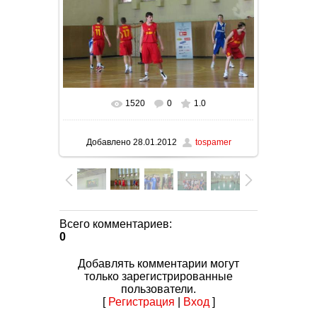
1520
0
1.0
В реальном размере
1600x1200
/
131.8Kb
Добавлено
28.01.2012
tospamer
Всего комментариев
:
0
Добавлять комментарии могут
только зарегистрированные
пользователи.
[
Регистрация
|
Вход
]