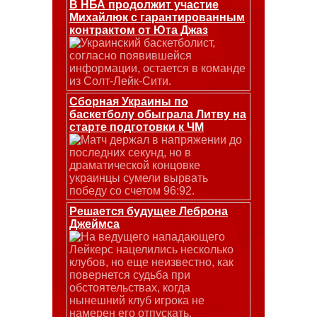
В НБА продолжит участие
Михайлюк с гарантированным
контрактом от Юта Джаз
Украинский баскетболист,
согласно появившейся
информации, остается в команде
из Солт-Лейк-Сити.
Сборная Украины по
баскетболу обыграла Литву на
старте подготовки к ЧМ
Матч держал в напряжении до
последних секунд, но в
драматической концовке
украинцы сумели вырвать
победу со счетом 96:92.
Решается будущее Леброна
Джеймса
На ведущего нападающего
Лейкерс нацелились несколько
клубов, но еще неизвестно, как
повернется судьба при
обстоятельствах, когда
нынешний клуб игрока не
намерен его отпускать.