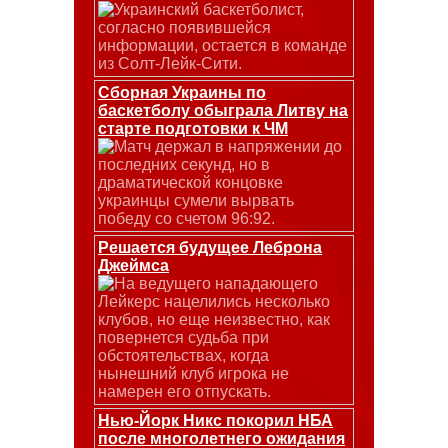
Украинский баскетболист,
согласно появившейся
информации, остается в команде
из Солт-Лейк-Сити.
Сборная Украины по
баскетболу обыграла Литву на
старте подготовки к ЧМ
Матч держал в напряжении до
последних секунд, но в
драматической концовке
украинцы сумели вырвать
победу со счетом 96:92.
Решается будущее Леброна
Джеймса
На ведущего нападающего
Лейкерс нацелились несколько
клубов, но еще неизвестно, как
повернется судьба при
обстоятельствах, когда
нынешний клуб игрока не
намерен его отпускать.
Нью-Йорк Никс покорил НБА
после многолетнего ожидания