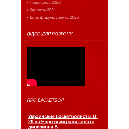
Переяслав 2020
Карпаты 2021
День фізкультурника 2025
ВІДЕО ДЛЯ РОЗГОНУ
ПРО БАСКЕТБОЛ
Украинские баскетболисты U-
20 на Евро выиграли золото
дивизиона В