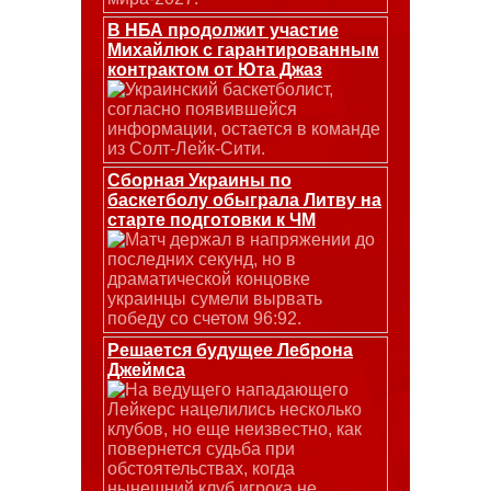
В НБА продолжит участие
Михайлюк с гарантированным
контрактом от Юта Джаз
Украинский баскетболист,
согласно появившейся
информации, остается в команде
из Солт-Лейк-Сити.
Сборная Украины по
баскетболу обыграла Литву на
старте подготовки к ЧМ
Матч держал в напряжении до
последних секунд, но в
драматической концовке
украинцы сумели вырвать
победу со счетом 96:92.
Решается будущее Леброна
Джеймса
На ведущего нападающего
Лейкерс нацелились несколько
клубов, но еще неизвестно, как
повернется судьба при
обстоятельствах, когда
нынешний клуб игрока не