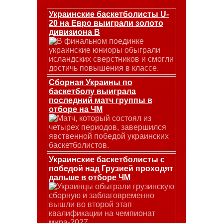
Украинские баскетболисты U-
20 на Евро выиграли золото
дивизиона В
В финальном поединке
украинские юниоры обыграли
исландских сверстников и смогли
достичь повышения в классе.
Сборная Украины по
баскетболу выиграла
последний матч группы в
отборе на ЧМ
Матч, который состоял из
четырех периодов, завершился
явственной победой украинских
баскетболистов.
Украинские баскетболисты с
победой над Грузией проходят
дальше в отборе ЧМ
Украинцы обыграли грузинскую
сборную и заблаговременно
вышли во второй этап
квалификации на чемпионат
мира-2027.