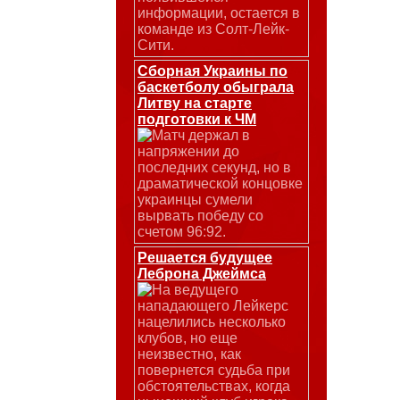
информации, остается в
команде из Солт-Лейк-
Сити.
Сборная Украины по
баскетболу обыграла
Литву на старте
подготовки к ЧМ
Матч держал в
напряжении до
последних секунд, но в
драматической концовке
украинцы сумели
вырвать победу со
счетом 96:92.
Решается будущее
Леброна Джеймса
На ведущего
нападающего Лейкерс
нацелились несколько
клубов, но еще
неизвестно, как
повернется судьба при
обстоятельствах, когда