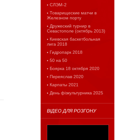
СЛЭМ-2
Товарищеские матчи в
Железном порту
Дружеский турнир в
Севастополе (октябрь 2013)
Киевская баскетбольная
лига 2018
Гидропарк 2018
50 на 50
Боярка 18 октября 2020
Переяслав 2020
Карпаты 2021
День фізкультурника 2025
ВІДЕО ДЛЯ РОЗГОНУ