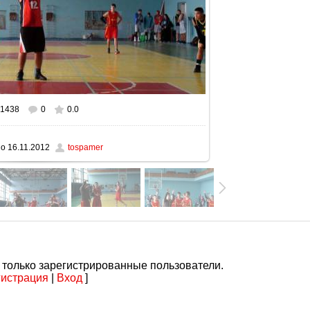
1438
0
0.0
ном размере
1250x703
/ 143.3Kb
но
16.11.2012
tospamer
 только зарегистрированные пользователи.
гистрация
|
Вход
]