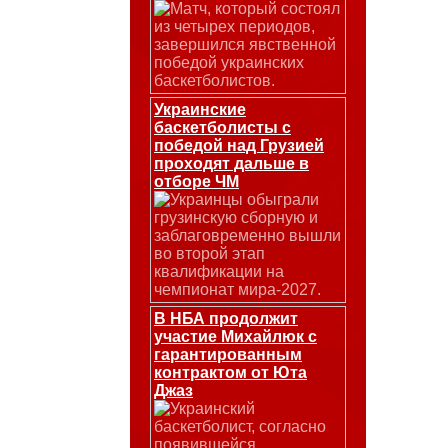
Матч, который состоял
из четырех периодов,
завершился явственной
победой украинских
баскетболистов.
Украинские
баскетболисты с
победой над Грузией
проходят дальше в
отборе ЧМ
Украинцы обыграли
грузинскую сборную и
заблаговременно вышли
во второй этап
квалификации на
чемпионат мира-2027.
В НБА продолжит
участие Михайлюк с
гарантированным
контрактом от Юта
Джаз
Украинский
баскетболист, согласно
появившейся