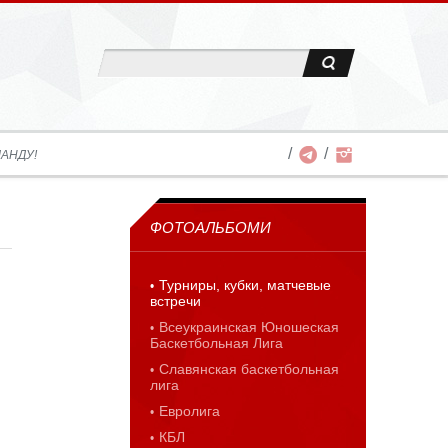
АНДУ!
ФОТОАЛЬБОМИ
Турниры, кубки, матчевые
встречи
Всеукраинская Юношеская
Баскетбольная Лига
Славянская баскетбольная
лига
Евролига
КБЛ