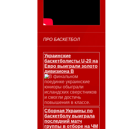
ПРО БАСКЕТБОЛ
Украинские
баскетболисты U-20 на
Евро выиграли золото
дивизиона В
В финальном
поединке украинские
юниоры обыграли
исландских сверстников
и смогли достичь
повышения в классе.
Сборная Украины по
баскетболу выиграла
последний матч
группы в отборе на ЧМ