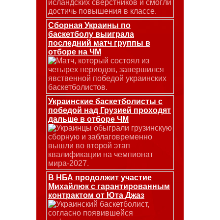
исландских сверстников и смогли
достичь повышения в классе.
Сборная Украины по
баскетболу выиграла
последний матч группы в
отборе на ЧМ
Матч, который состоял из
четырех периодов, завершился
явственной победой украинских
баскетболистов.
Украинские баскетболисты с
победой над Грузией проходят
дальше в отборе ЧМ
Украинцы обыграли грузинскую
сборную и заблаговременно
вышли во второй этап
квалификации на чемпионат
мира-2027.
В НБА продолжит участие
Михайлюк с гарантированным
контрактом от Юта Джаз
Украинский баскетболист,
согласно появившейся