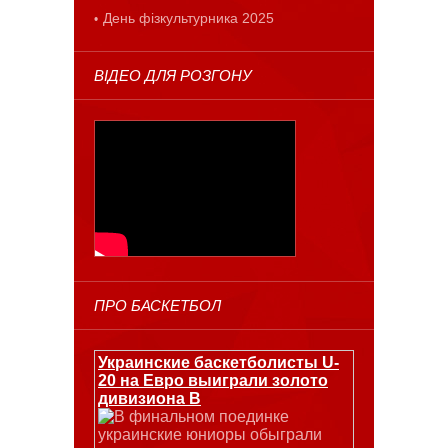
День фізкультурника 2025
ВІДЕО ДЛЯ РОЗГОНУ
ПРО БАСКЕТБОЛ
Украинские баскетболисты U-
20 на Евро выиграли золото
дивизиона В
В финальном поединке
украинские юниоры обыграли