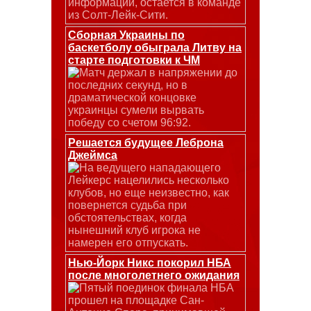
информации, остается в команде
из Солт-Лейк-Сити.
Сборная Украины по
баскетболу обыграла Литву на
старте подготовки к ЧМ
Матч держал в напряжении до
последних секунд, но в
драматической концовке
украинцы сумели вырвать
победу со счетом 96:92.
Решается будущее Леброна
Джеймса
На ведущего нападающего
Лейкерс нацелились несколько
клубов, но еще неизвестно, как
повернется судьба при
обстоятельствах, когда
нынешний клуб игрока не
намерен его отпускать.
Нью-Йорк Никс покорил НБА
после многолетнего ожидания
Пятый поединок финала НБА
прошел на площадке Сан-