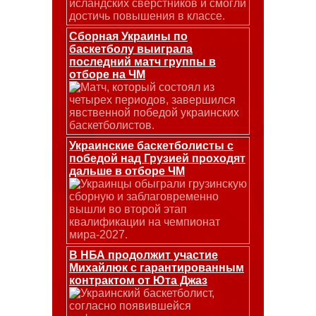
исландских сверстников и смогли
достичь повышения в классе.
Сборная Украины по
баскетболу выиграла
последний матч группы в
отборе на ЧМ
Матч, который состоял из
четырех периодов, завершился
явственной победой украинских
баскетболистов.
Украинские баскетболисты с
победой над Грузией проходят
дальше в отборе ЧМ
Украинцы обыграли грузинскую
сборную и заблаговременно
вышли во второй этап
квалификации на чемпионат
мира-2027.
В НБА продолжит участие
Михайлюк с гарантированным
контрактом от Юта Джаз
Украинский баскетболист,
согласно появившейся