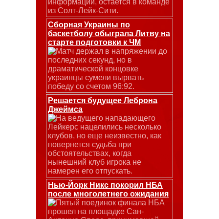
информации, остается в команде
из Солт-Лейк-Сити.
Сборная Украины по
баскетболу обыграла Литву на
старте подготовки к ЧМ
Матч держал в напряжении до
последних секунд, но в
драматической концовке
украинцы сумели вырвать
победу со счетом 96:92.
Решается будущее Леброна
Джеймса
На ведущего нападающего
Лейкерс нацелились несколько
клубов, но еще неизвестно, как
повернется судьба при
обстоятельствах, когда
нынешний клуб игрока не
намерен его отпускать.
Нью-Йорк Никс покорил НБА
после многолетнего ожидания
Пятый поединок финала НБА
прошел на площадке Сан-