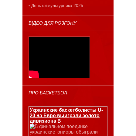
День фізкультурника 2025
ВІДЕО ДЛЯ РОЗГОНУ
ПРО БАСКЕТБОЛ
Украинские баскетболисты U-
20 на Евро выиграли золото
дивизиона В
В финальном поединке
украинские юниоры обыграли