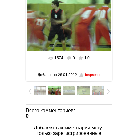
1574
0
1.0
В реальном размере
1600x1200
/
142.9Kb
Добавлено
28.01.2012
tospamer
Всего комментариев
:
0
Добавлять комментарии могут
только зарегистрированные