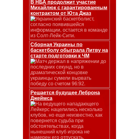
В НБА продолжит участие
Михайлюк с гарантированным
контрактом от Юта Джаз
Украинский баскетболист,
согласно появившейся
информации, остается в команде
из Солт-Лейк-Сити.
Сборная Украины по
баскетболу обыграла Литву на
старте подготовки к ЧМ
Матч держал в напряжении до
последних секунд, но в
драматической концовке
украинцы сумели вырвать
победу со счетом 96:92.
Решается будущее Леброна
Джеймса
На ведущего нападающего
Лейкерс нацелились несколько
клубов, но еще неизвестно, как
повернется судьба при
обстоятельствах, когда
нынешний клуб игрока не
намерен его отпускать.