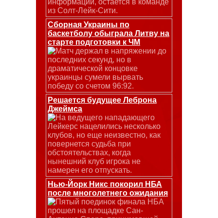
информации, остается в команде
из Солт-Лейк-Сити.
Сборная Украины по
баскетболу обыграла Литву на
старте подготовки к ЧМ
Матч держал в напряжении до
последних секунд, но в
драматической концовке
украинцы сумели вырвать
победу со счетом 96:92.
Решается будущее Леброна
Джеймса
На ведущего нападающего
Лейкерс нацелились несколько
клубов, но еще неизвестно, как
повернется судьба при
обстоятельствах, когда
нынешний клуб игрока не
намерен его отпускать.
Нью-Йорк Никс покорил НБА
после многолетнего ожидания
Пятый поединок финала НБА
прошел на площадке Сан-