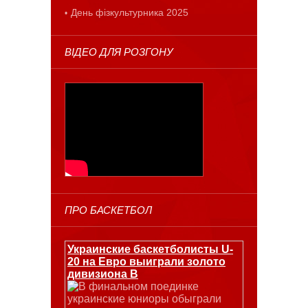
День фізкультурника 2025
ВІДЕО ДЛЯ РОЗГОНУ
ПРО БАСКЕТБОЛ
Украинские баскетболисты U-
20 на Евро выиграли золото
дивизиона В
В финальном поединке
украинские юниоры обыграли