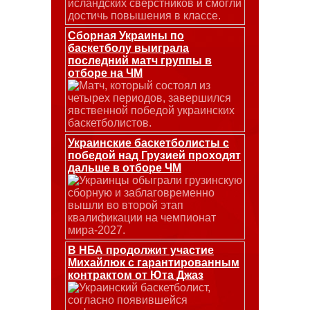
исландских сверстников и смогли
достичь повышения в классе.
Сборная Украины по
баскетболу выиграла
последний матч группы в
отборе на ЧМ
Матч, который состоял из
четырех периодов, завершился
явственной победой украинских
баскетболистов.
Украинские баскетболисты с
победой над Грузией проходят
дальше в отборе ЧМ
Украинцы обыграли грузинскую
сборную и заблаговременно
вышли во второй этап
квалификации на чемпионат
мира-2027.
В НБА продолжит участие
Михайлюк с гарантированным
контрактом от Юта Джаз
Украинский баскетболист,
согласно появившейся