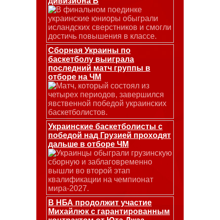
дивизиона В
В финальном поединке
украинские юниоры обыграли
исландских сверстников и смогли
достичь повышения в классе.
Сборная Украины по
баскетболу выиграла
последний матч группы в
отборе на ЧМ
Матч, который состоял из
четырех периодов, завершился
явственной победой украинских
баскетболистов.
Украинские баскетболисты с
победой над Грузией проходят
дальше в отборе ЧМ
Украинцы обыграли грузинскую
сборную и заблаговременно
вышли во второй этап
квалификации на чемпионат
мира-2027.
В НБА продолжит участие
Михайлюк с гарантированным