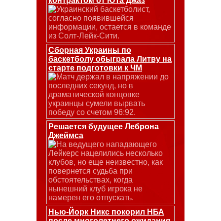
контрактом от Юта Джаз
Украинский баскетболист,
согласно появившейся
информации, остается в команде
из Солт-Лейк-Сити.
Сборная Украины по
баскетболу обыграла Литву на
старте подготовки к ЧМ
Матч держал в напряжении до
последних секунд, но в
драматической концовке
украинцы сумели вырвать
победу со счетом 96:92.
Решается будущее Леброна
Джеймса
На ведущего нападающего
Лейкерс нацелились несколько
клубов, но еще неизвестно, как
повернется судьба при
обстоятельствах, когда
нынешний клуб игрока не
намерен его отпускать.
Нью-Йорк Никс покорил НБА
после многолетнего ожидания