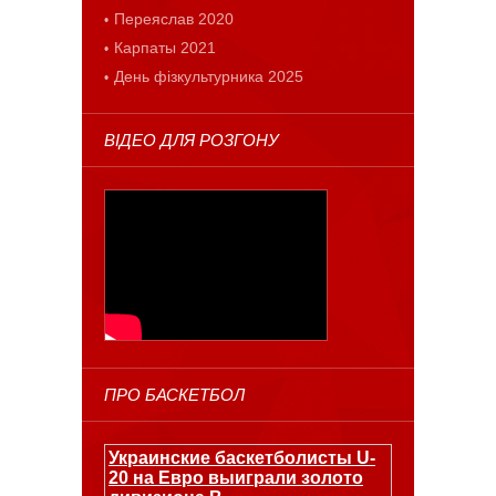
Переяслав 2020
Карпаты 2021
День фізкультурника 2025
ВІДЕО ДЛЯ РОЗГОНУ
ПРО БАСКЕТБОЛ
Украинские баскетболисты U-
20 на Евро выиграли золото