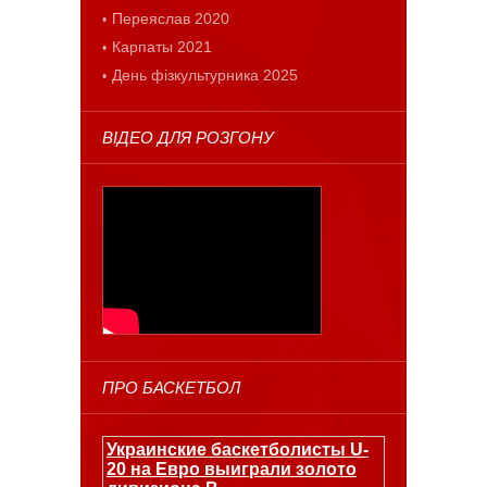
Переяслав 2020
Карпаты 2021
День фізкультурника 2025
ВІДЕО ДЛЯ РОЗГОНУ
ПРО БАСКЕТБОЛ
Украинские баскетболисты U-
20 на Евро выиграли золото