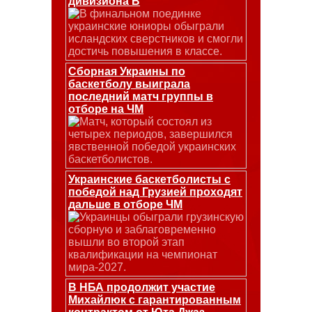
дивизиона В
В финальном поединке
украинские юниоры обыграли
исландских сверстников и смогли
достичь повышения в классе.
Сборная Украины по
баскетболу выиграла
последний матч группы в
отборе на ЧМ
Матч, который состоял из
четырех периодов, завершился
явственной победой украинских
баскетболистов.
Украинские баскетболисты с
победой над Грузией проходят
дальше в отборе ЧМ
Украинцы обыграли грузинскую
сборную и заблаговременно
вышли во второй этап
квалификации на чемпионат
мира-2027.
В НБА продолжит участие
Михайлюк с гарантированным