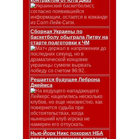
контрактом от Юта Джаз
Украинский баскетболист,
согласно появившейся
информации, остается в команде
из Солт-Лейк-Сити.
Сборная Украины по
баскетболу обыграла Литву на
старте подготовки к ЧМ
Матч держал в напряжении до
последних секунд, но в
драматической концовке
украинцы сумели вырвать
победу со счетом 96:92.
Решается будущее Леброна
Джеймса
На ведущего нападающего
Лейкерс нацелились несколько
клубов, но еще неизвестно, как
повернется судьба при
обстоятельствах, когда
нынешний клуб игрока не
намерен его отпускать.
Нью-Йорк Никс покорил НБА
после многолетнего ожидания