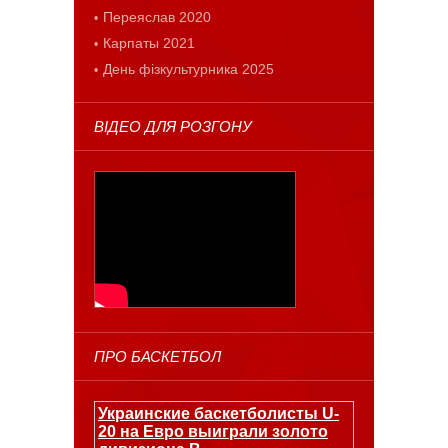
Переяслав 2020
Карпаты 2021
День фізкультурника 2025
ВІДЕО ДЛЯ РОЗГОНУ
ПРО БАСКЕТБОЛ
Украинские баскетболисты U-
20 на Евро выиграли золото