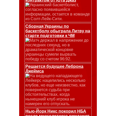
контрактом от Юта Джаз
Украинский баскетболист,
согласно появившейся
информации, остается в команде
из Солт-Лейк-Сити.
Сборная Украины по
баскетболу обыграла Литву на
старте подготовки к ЧМ
Матч держал в напряжении до
последних секунд, но в
драматической концовке
украинцы сумели вырвать
победу со счетом 96:92.
Решается будущее Леброна
Джеймса
На ведущего нападающего
Лейкерс нацелились несколько
клубов, но еще неизвестно, как
повернется судьба при
обстоятельствах, когда
нынешний клуб игрока не
намерен его отпускать.
Нью-Йорк Никс покорил НБА
после многолетнего ожидания