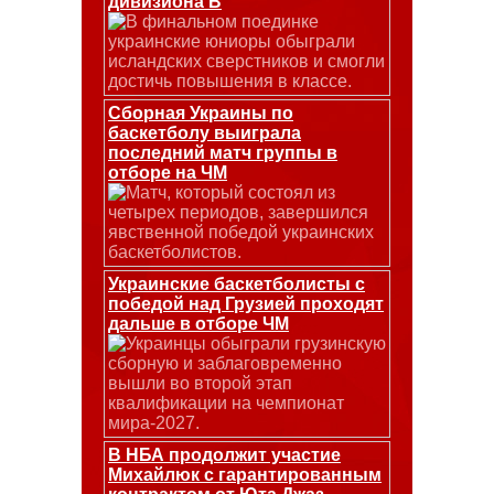
дивизиона В
В финальном поединке
украинские юниоры обыграли
исландских сверстников и смогли
достичь повышения в классе.
Сборная Украины по
баскетболу выиграла
последний матч группы в
отборе на ЧМ
Матч, который состоял из
четырех периодов, завершился
явственной победой украинских
баскетболистов.
Украинские баскетболисты с
победой над Грузией проходят
дальше в отборе ЧМ
Украинцы обыграли грузинскую
сборную и заблаговременно
вышли во второй этап
квалификации на чемпионат
мира-2027.
В НБА продолжит участие
Михайлюк с гарантированным