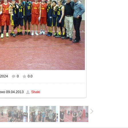
2024
0
0.0
ном размере
1280x960
/ 277.9Kb
ено
09.04.2013
Shaki