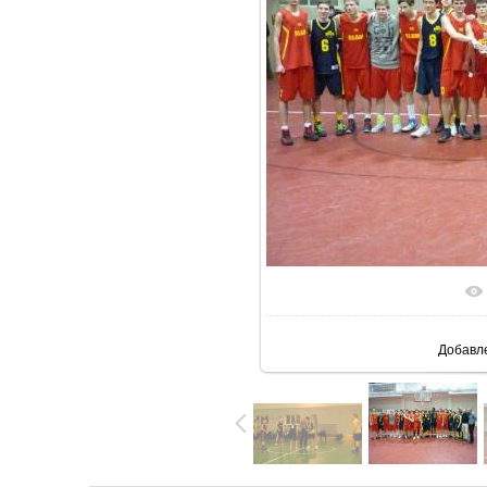
В реаль
Добавл