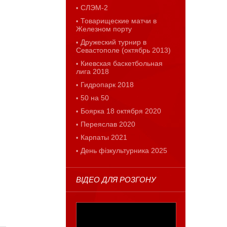
СЛЭМ-2
Товарищеские матчи в
Железном порту
Дружеский турнир в
Севастополе (октябрь 2013)
Киевская баскетбольная
лига 2018
Гидропарк 2018
50 на 50
Боярка 18 октября 2020
Переяслав 2020
Карпаты 2021
День фізкультурника 2025
ВІДЕО ДЛЯ РОЗГОНУ