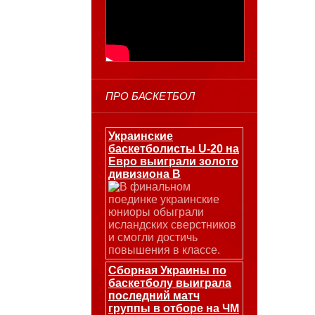
ПРО БАСКЕТБОЛ
Украинские
баскетболисты U-20 на
Евро выиграли золото
дивизиона В
В финальном
поединке украинские
юниоры обыграли
исландских сверстников
и смогли достичь
повышения в классе.
Сборная Украины по
баскетболу выиграла
последний матч
группы в отборе на ЧМ