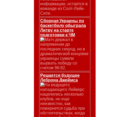
информации, остается в
команде из Солт-Лейк-
Сити.
Сборная Украины по
баскетболу обыграла
Литву на старте
подготовки к ЧМ
Матч держал в
напряжении до
последних секунд, но в
драматической концовке
украинцы сумели
вырвать победу со
счетом 96:92.
Решается будущее
Леброна Джеймса
На ведущего
нападающего Лейкерс
нацелились несколько
клубов, но еще
неизвестно, как
повернется судьба при
обстоятельствах, когда