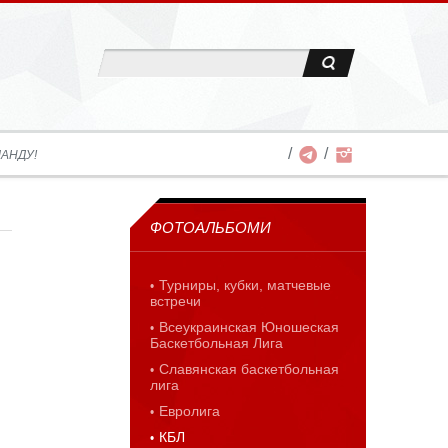
АНДУ!
ФОТОАЛЬБОМИ
Турниры, кубки, матчевые
встречи
Всеукраинская Юношеская
Баскетбольная Лига
Славянская баскетбольная
лига
Евролига
КБЛ