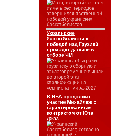
Матч, который состоял
из четырех периодов,
завершился явственной
победой украинских
баскетболистов.
Украинские
баскетболисты с
победой над Грузией
проходят дальше в
отборе ЧМ
Украинцы обыграли
грузинскую сборную и
заблаговременно вышли
во второй этап
квалификации на
чемпионат мира-2027.
В НБА продолжит
участие Михайлюк с
гарантированным
контрактом от Юта
Джаз
Украинский
баскетболист, согласно
появившейся