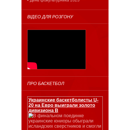
ВІДЕО ДЛЯ РОЗГОНУ
ПРО БАСКЕТБОЛ
Украинские баскетболисты U-
20 на Евро выиграли золото
дивизиона В
В финальном поединке
украинские юниоры обыграли
исландских сверстников и смогли