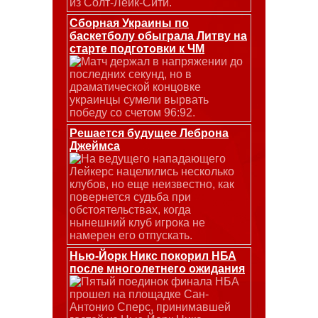
из Солт-Лейк-Сити.
Сборная Украины по
баскетболу обыграла Литву на
старте подготовки к ЧМ
Матч держал в напряжении до
последних секунд, но в
драматической концовке
украинцы сумели вырвать
победу со счетом 96:92.
Решается будущее Леброна
Джеймса
На ведущего нападающего
Лейкерс нацелились несколько
клубов, но еще неизвестно, как
повернется судьба при
обстоятельствах, когда
нынешний клуб игрока не
намерен его отпускать.
Нью-Йорк Никс покорил НБА
после многолетнего ожидания
Пятый поединок финала НБА
прошел на площадке Сан-
Антонио Сперс, принимавшей