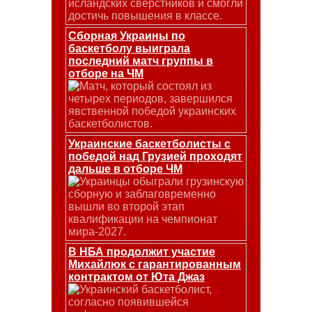
исландских сверстников и смогли
достичь повышения в классе.
Сборная Украины по
баскетболу выиграла
последний матч группы в
отборе на ЧМ
Матч, который состоял из
четырех периодов, завершился
явственной победой украинских
баскетболистов.
Украинские баскетболисты с
победой над Грузией проходят
дальше в отборе ЧМ
Украинцы обыграли грузинскую
сборную и заблаговременно
вышли во второй этап
квалификации на чемпионат
мира-2027.
В НБА продолжит участие
Михайлюк с гарантированным
контрактом от Юта Джаз
Украинский баскетболист,
согласно появившейся