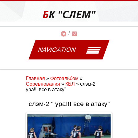
БК "СЛЕМ"
NAVIGATION
Главная
»
Фотоальбом
»
Соревнования
»
КБЛ
» слэм-2 "
ура!!! все в атаку"
слэм-2 " ура!!! все в атаку"