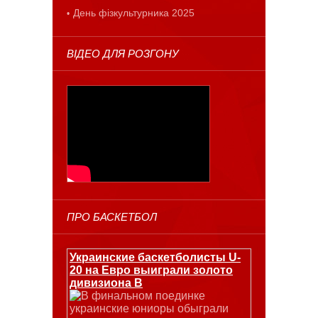
День фізкультурника 2025
ВІДЕО ДЛЯ РОЗГОНУ
ПРО БАСКЕТБОЛ
Украинские баскетболисты U-
20 на Евро выиграли золото
дивизиона В
В финальном поединке
украинские юниоры обыграли