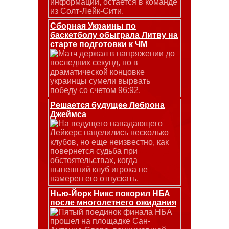
информации, остается в команде
из Солт-Лейк-Сити.
Сборная Украины по
баскетболу обыграла Литву на
старте подготовки к ЧМ
Матч держал в напряжении до
последних секунд, но в
драматической концовке
украинцы сумели вырвать
победу со счетом 96:92.
Решается будущее Леброна
Джеймса
На ведущего нападающего
Лейкерс нацелились несколько
клубов, но еще неизвестно, как
повернется судьба при
обстоятельствах, когда
нынешний клуб игрока не
намерен его отпускать.
Нью-Йорк Никс покорил НБА
после многолетнего ожидания
Пятый поединок финала НБА
прошел на площадке Сан-