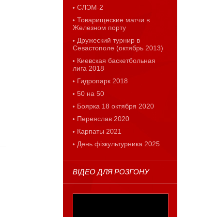
СЛЭМ-2
Товарищеские матчи в
Железном порту
Дружеский турнир в
Севастополе (октябрь 2013)
Киевская баскетбольная
лига 2018
Гидропарк 2018
50 на 50
Боярка 18 октября 2020
Переяслав 2020
Карпаты 2021
День фізкультурника 2025
ВІДЕО ДЛЯ РОЗГОНУ