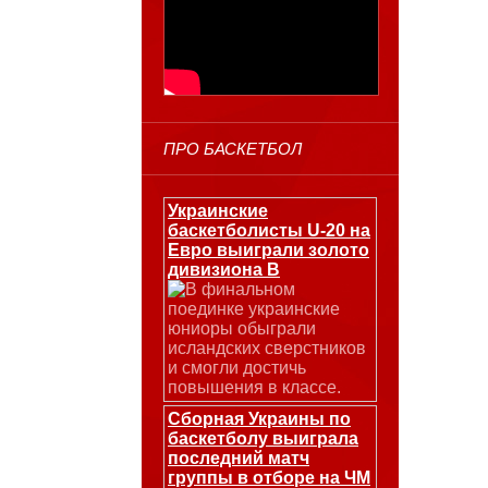
ПРО БАСКЕТБОЛ
Украинские
баскетболисты U-20 на
Евро выиграли золото
дивизиона В
В финальном
поединке украинские
юниоры обыграли
исландских сверстников
и смогли достичь
повышения в классе.
Сборная Украины по
баскетболу выиграла
последний матч
группы в отборе на ЧМ