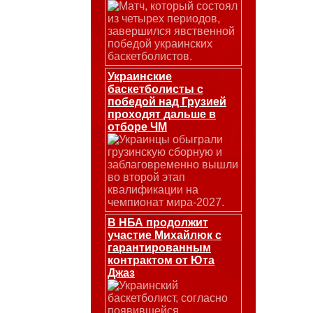
Матч, который состоял
из четырех периодов,
завершился явственной
победой украинских
баскетболистов.
Украинские
баскетболисты с
победой над Грузией
проходят дальше в
отборе ЧМ
Украинцы обыграли
грузинскую сборную и
заблаговременно вышли
во второй этап
квалификации на
чемпионат мира-2027.
В НБА продолжит
участие Михайлюк с
гарантированным
контрактом от Юта
Джаз
Украинский
баскетболист, согласно
появившейся