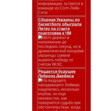
информации, остается в
команде из Солт-Лейк-
Сити.
Сборная Украины по
баскетболу обыграла
Литву на старте
подготовки к ЧМ
Матч держал в
напряжении до
последних секунд, но в
драматической концовке
украинцы сумели
вырвать победу со
счетом 96:92.
Решается будущее
Леброна Джеймса
На ведущего
нападающего Лейкерс
нацелились несколько
клубов, но еще
неизвестно, как
повернется судьба при
обстоятельствах, когда