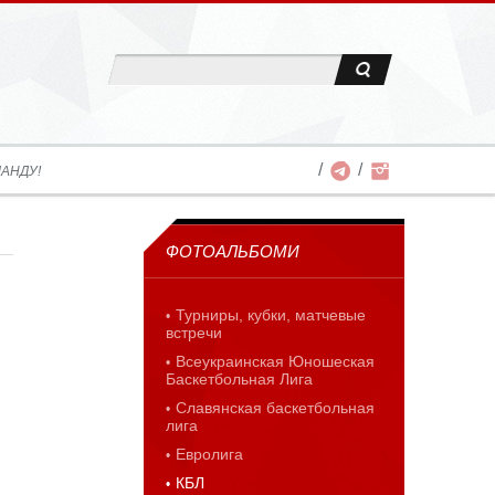
АНДУ!
ФОТОАЛЬБОМИ
Турниры, кубки, матчевые
встречи
Всеукраинская Юношеская
Баскетбольная Лига
Славянская баскетбольная
лига
Евролига
КБЛ