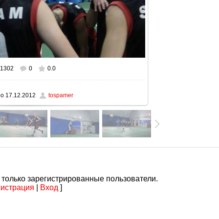
1302
0
0.0
ном размере
1024x576
/ 87.0Kb
но
17.12.2012
tospamer
 только зарегистрированные пользователи.
гистрация
|
Вход
]