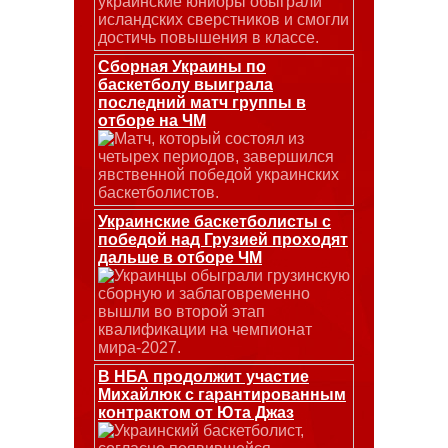
украинские юниоры обыграли
исландских сверстников и смогли
достичь повышения в классе.
Сборная Украины по
баскетболу выиграла
последний матч группы в
отборе на ЧМ
Матч, который состоял из
четырех периодов, завершился
явственной победой украинских
баскетболистов.
Украинские баскетболисты с
победой над Грузией проходят
дальше в отборе ЧМ
Украинцы обыграли грузинскую
сборную и заблаговременно
вышли во второй этап
квалификации на чемпионат
мира-2027.
В НБА продолжит участие
Михайлюк с гарантированным
контрактом от Юта Джаз
Украинский баскетболист,