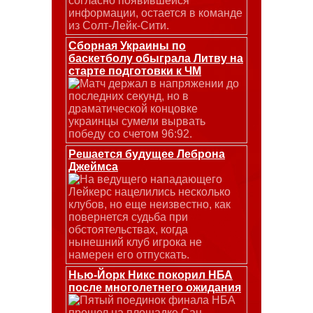
согласно появившейся
информации, остается в команде
из Солт-Лейк-Сити.
Сборная Украины по
баскетболу обыграла Литву на
старте подготовки к ЧМ
Матч держал в напряжении до
последних секунд, но в
драматической концовке
украинцы сумели вырвать
победу со счетом 96:92.
Решается будущее Леброна
Джеймса
На ведущего нападающего
Лейкерс нацелились несколько
клубов, но еще неизвестно, как
повернется судьба при
обстоятельствах, когда
нынешний клуб игрока не
намерен его отпускать.
Нью-Йорк Никс покорил НБА
после многолетнего ожидания
Пятый поединок финала НБА
прошел на площадке Сан-