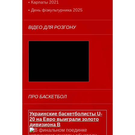
Карпаты 2021
День фізкультурника 2025
ВІДЕО ДЛЯ РОЗГОНУ
ПРО БАСКЕТБОЛ
Украинские баскетболисты U-
20 на Евро выиграли золото
дивизиона В
В финальном поединке