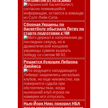
контрактом от Юта Джаз
Украинский баскетболист,
согласно появившейся
информации, остается в команде
из Солт-Лейк-Сити.
Сборная Украины по
баскетболу обыграла Литву на
старте подготовки к ЧМ
Матч держал в напряжении до
последних секунд, но в
драматической концовке
украинцы сумели вырвать
победу со счетом 96:92.
Решается будущее Леброна
Джеймса
На ведущего нападающего
Лейкерс нацелились несколько
клубов, но еще неизвестно, как
повернется судьба при
обстоятельствах, когда
нынешний клуб игрока не
намерен его отпускать.
Нью-Йорк Никс покорил НБА
после многолетнего ожидания