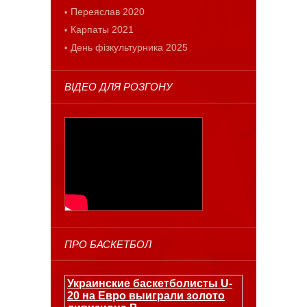
Переяслав 2020
Карпаты 2021
День фізкультурника 2025
ВІДЕО ДЛЯ РОЗГОНУ
ПРО БАСКЕТБОЛ
Украинские баскетболисты U-
20 на Евро выиграли золото