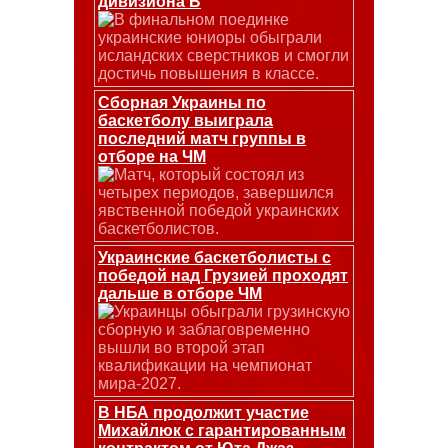
дивизиона В
В финальном поединке
украинские юниоры обыграли
исландских сверстников и смогли
достичь повышения в классе.
Сборная Украины по
баскетболу выиграла
последний матч группы в
отборе на ЧМ
Матч, который состоял из
четырех периодов, завершился
явственной победой украинских
баскетболистов.
Украинские баскетболисты с
победой над Грузией проходят
дальше в отборе ЧМ
Украинцы обыграли грузинскую
сборную и заблаговременно
вышли во второй этап
квалификации на чемпионат
мира-2027.
В НБА продолжит участие
Михайлюк с гарантированным