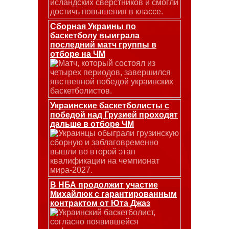
исландских сверстников и смогли
достичь повышения в классе.
Сборная Украины по
баскетболу выиграла
последний матч группы в
отборе на ЧМ
Матч, который состоял из
четырех периодов, завершился
явственной победой украинских
баскетболистов.
Украинские баскетболисты с
победой над Грузией проходят
дальше в отборе ЧМ
Украинцы обыграли грузинскую
сборную и заблаговременно
вышли во второй этап
квалификации на чемпионат
мира-2027.
В НБА продолжит участие
Михайлюк с гарантированным
контрактом от Юта Джаз
Украинский баскетболист,
согласно появившейся