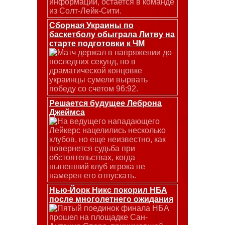
информации, остается в команде
из Солт-Лейк-Сити.
Сборная Украины по
баскетболу обыграла Литву на
старте подготовки к ЧМ
Матч держал в напряжении до
последних секунд, но в
драматической концовке
украинцы сумели вырвать
победу со счетом 96:92.
Решается будущее Леброна
Джеймса
На ведущего нападающего
Лейкерс нацелились несколько
клубов, но еще неизвестно, как
повернется судьба при
обстоятельствах, когда
нынешний клуб игрока не
намерен его отпускать.
Нью-Йорк Никс покорил НБА
после многолетнего ожидания
Пятый поединок финала НБА
прошел на площадке Сан-