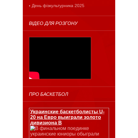
День фізкультурника 2025
ВІДЕО ДЛЯ РОЗГОНУ
ПРО БАСКЕТБОЛ
Украинские баскетболисты U-
20 на Евро выиграли золото
дивизиона В
В финальном поединке
украинские юниоры обыграли