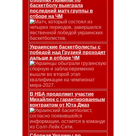
баскетболу выиграла
последний матч группы в
отборе на ЧМ
Матч, который состоял из
четырех периодов, завершился
явственной победой украинских
баскетболистов.
Украинские баскетболисты с
победой над Грузией проходят
дальше в отборе ЧМ
Украинцы обыграли грузинскую
сборную и заблаговременно
вышли во второй этап
квалификации на чемпионат
мира-2027.
В НБА продолжит участие
Михайлюк с гарантированным
контрактом от Юта Джаз
Украинский баскетболист,
согласно появившейся
информации, остается в команде
из Солт-Лейк-Сити.
Сборная Украины по