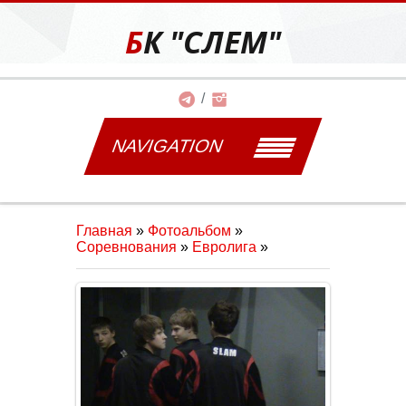
БК "СЛЕМ"
NAVIGATION
Главная
»
Фотоальбом
»
Соревнования
»
Евролига
»