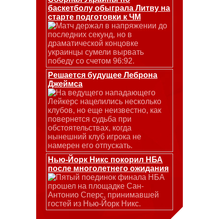
баскетболу обыграла Литву на
старте подготовки к ЧМ
Матч держал в напряжении до
последних секунд, но в
драматической концовке
украинцы сумели вырвать
победу со счетом 96:92.
Решается будущее Леброна
Джеймса
На ведущего нападающего
Лейкерс нацелились несколько
клубов, но еще неизвестно, как
повернется судьба при
обстоятельствах, когда
нынешний клуб игрока не
намерен его отпускать.
Нью-Йорк Никс покорил НБА
после многолетнего ожидания
Пятый поединок финала НБА
прошел на площадке Сан-
Антонио Сперс, принимавшей
гостей из Нью-Йорк Никс.