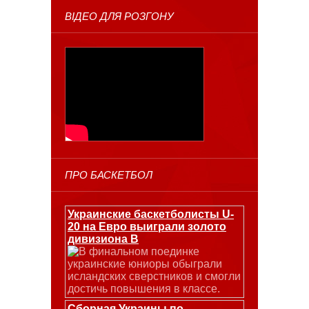
ВІДЕО ДЛЯ РОЗГОНУ
ПРО БАСКЕТБОЛ
Украинские баскетболисты U-
20 на Евро выиграли золото
дивизиона В
В финальном поединке
украинские юниоры обыграли
исландских сверстников и смогли
достичь повышения в классе.
Сборная Украины по