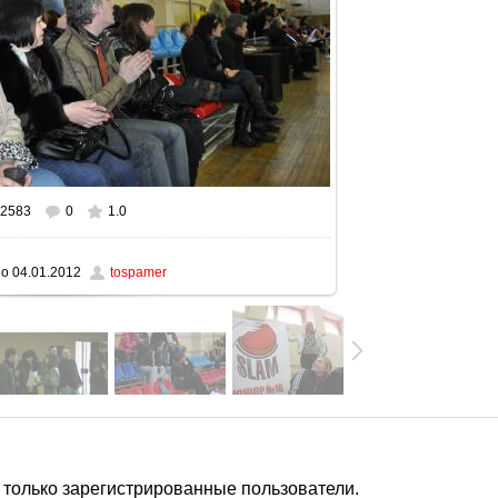
2583
0
1.0
ом размере
1600x1062
/ 180.4Kb
но
04.01.2012
tospamer
 только зарегистрированные пользователи.