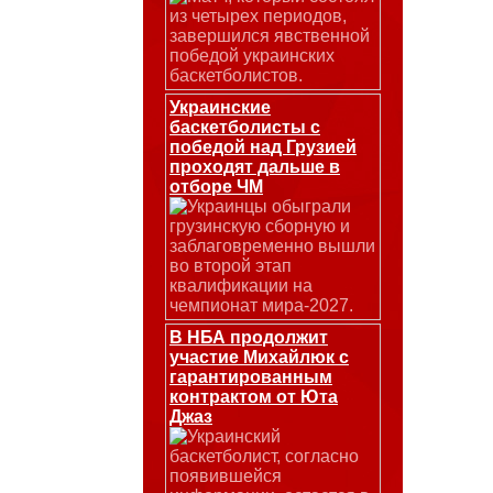
из четырех периодов,
завершился явственной
победой украинских
баскетболистов.
Украинские
баскетболисты с
победой над Грузией
проходят дальше в
отборе ЧМ
Украинцы обыграли
грузинскую сборную и
заблаговременно вышли
во второй этап
квалификации на
чемпионат мира-2027.
В НБА продолжит
участие Михайлюк с
гарантированным
контрактом от Юта
Джаз
Украинский
баскетболист, согласно
появившейся