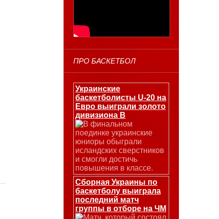
ПРО БАСКЕТБОЛ
Украинские
баскетболисты U-20 на
Евро выиграли золото
дивизиона В
В финальном
поединке украинские
юниоры обыграли
исландских сверстников
и смогли достичь
повышения в классе.
Сборная Украины по
баскетболу выиграла
последний матч
группы в отборе на ЧМ
Матч, который состоял