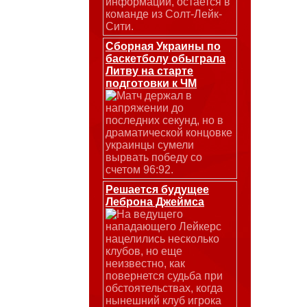
информации, остается в
команде из Солт-Лейк-
Сити.
Сборная Украины по
баскетболу обыграла
Литву на старте
подготовки к ЧМ
Матч держал в
напряжении до
последних секунд, но в
драматической концовке
украинцы сумели
вырвать победу со
счетом 96:92.
Решается будущее
Леброна Джеймса
На ведущего
нападающего Лейкерс
нацелились несколько
клубов, но еще
неизвестно, как
повернется судьба при
обстоятельствах, когда
нынешний клуб игрока