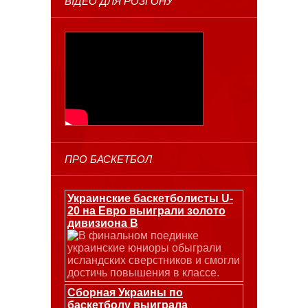
ВІДЕО ДЛЯ РОЗГОНУ
ПРО БАСКЕТБОЛ
Украинские баскетболисты U-
20 на Евро выиграли золото
дивизиона В
В финальном поединке
украинские юниоры обыграли
исландских сверстников и смогли
достичь повышения в классе.
Сборная Украины по
баскетболу выиграла