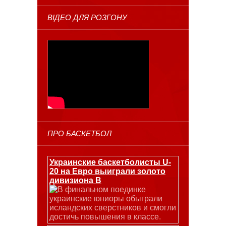
ВІДЕО ДЛЯ РОЗГОНУ
ПРО БАСКЕТБОЛ
Украинские баскетболисты U-
20 на Евро выиграли золото
дивизиона В
В финальном поединке
украинские юниоры обыграли
исландских сверстников и смогли
достичь повышения в классе.