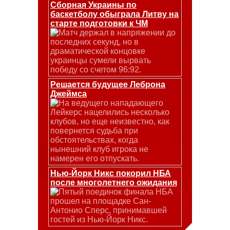
Сборная Украины по
баскетболу обыграла Литву на
старте подготовки к ЧМ
Матч держал в напряжении до
последних секунд, но в
драматической концовке
украинцы сумели вырвать
победу со счетом 96:92.
Решается будущее Леброна
Джеймса
На ведущего нападающего
Лейкерс нацелились несколько
клубов, но еще неизвестно, как
повернется судьба при
обстоятельствах, когда
нынешний клуб игрока не
намерен его отпускать.
Нью-Йорк Никс покорил НБА
после многолетнего ожидания
Пятый поединок финала НБА
прошел на площадке Сан-
Антонио Сперс, принимавшей
гостей из Нью-Йорк Никс.