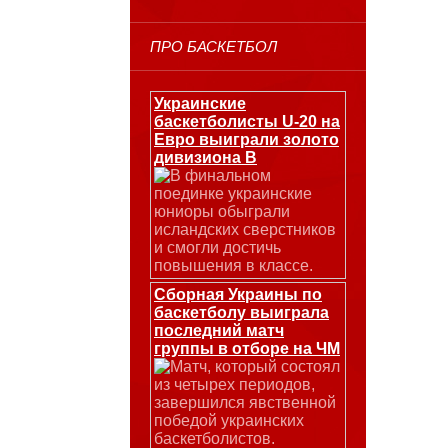
ПРО БАСКЕТБОЛ
Украинские
баскетболисты U-20 на
Евро выиграли золото
дивизиона В
В финальном
поединке украинские
юниоры обыграли
исландских сверстников
и смогли достичь
повышения в классе.
Сборная Украины по
баскетболу выиграла
последний матч
группы в отборе на ЧМ
Матч, который состоял
из четырех периодов,
завершился явственной
победой украинских
баскетболистов.