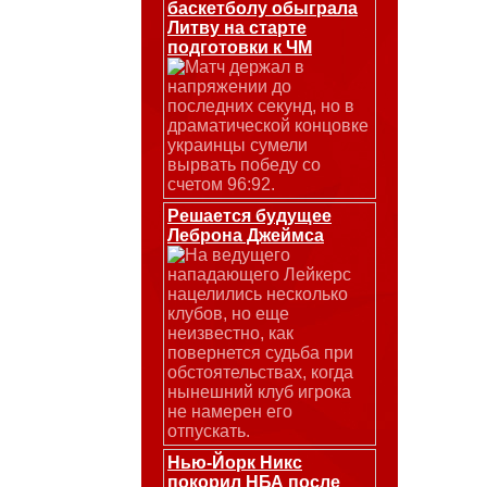
баскетболу обыграла
Литву на старте
подготовки к ЧМ
Матч держал в
напряжении до
последних секунд, но в
драматической концовке
украинцы сумели
вырвать победу со
счетом 96:92.
Решается будущее
Леброна Джеймса
На ведущего
нападающего Лейкерс
нацелились несколько
клубов, но еще
неизвестно, как
повернется судьба при
обстоятельствах, когда
нынешний клуб игрока
не намерен его
отпускать.
Нью-Йорк Никс
покорил НБА после