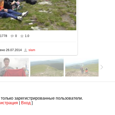
1778
0
1.0
ном размере
1024x576
/ 191.4Kb
ено
26.07.2014
slam
 только зарегистрированные пользователи.
гистрация
|
Вход
]