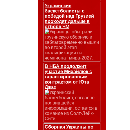
Украинские
баскетболисты с
победой над Грузией
проходят дальше в
отборе ЧМ
Украинцы обыграли
грузинскую сборную и
заблаговременно вышли
во второй этап
квалификации на
чемпионат мира-2027.
В НБА продолжит
участие Михайлюк с
гарантированным
контрактом от Юта
Джаз
Украинский
баскетболист, согласно
появившейся
информации, остается в
команде из Солт-Лейк-
Сити.
Сборная Украины по