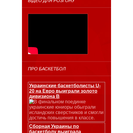
ВІДЕО ДЛЯ РОЗГОНУ
ПРО БАСКЕТБОЛ
Украинские баскетболисты U-
20 на Евро выиграли золото
дивизиона В
В финальном поединке
украинские юниоры обыграли
исландских сверстников и смогли
достичь повышения в классе.
Сборная Украины по
баскетболу выиграла