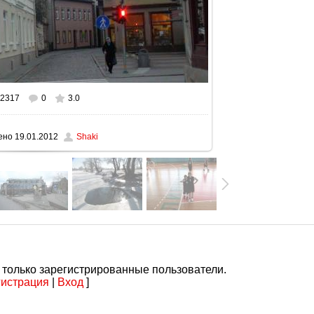
2317
0
3.0
ном размере
1600x900
/ 120.4Kb
ено
19.01.2012
Shaki
 только зарегистрированные пользователи.
гистрация
|
Вход
]