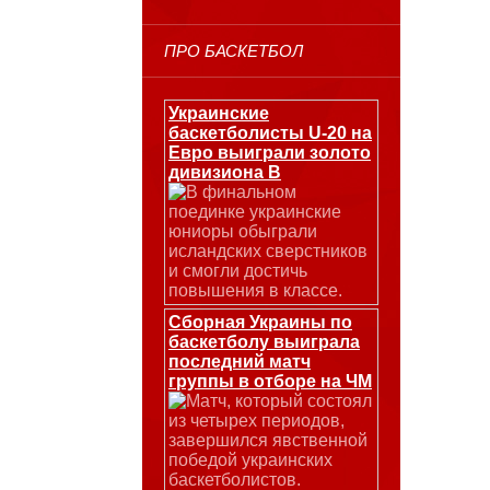
ПРО БАСКЕТБОЛ
Украинские
баскетболисты U-20 на
Евро выиграли золото
дивизиона В
В финальном
поединке украинские
юниоры обыграли
исландских сверстников
и смогли достичь
повышения в классе.
Сборная Украины по
баскетболу выиграла
последний матч
группы в отборе на ЧМ
Матч, который состоял
из четырех периодов,
завершился явственной
победой украинских
баскетболистов.