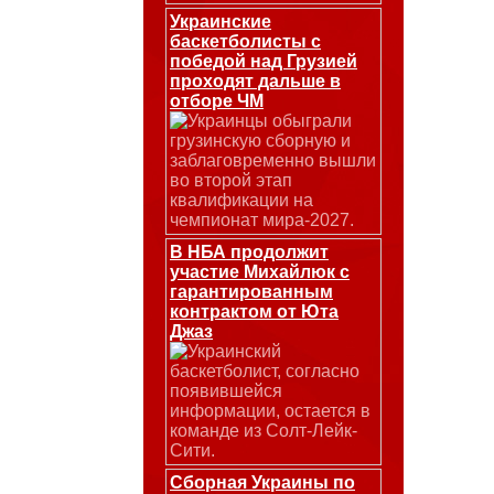
Украинские
баскетболисты с
победой над Грузией
проходят дальше в
отборе ЧМ
Украинцы обыграли
грузинскую сборную и
заблаговременно вышли
во второй этап
квалификации на
чемпионат мира-2027.
В НБА продолжит
участие Михайлюк с
гарантированным
контрактом от Юта
Джаз
Украинский
баскетболист, согласно
появившейся
информации, остается в
команде из Солт-Лейк-
Сити.
Сборная Украины по