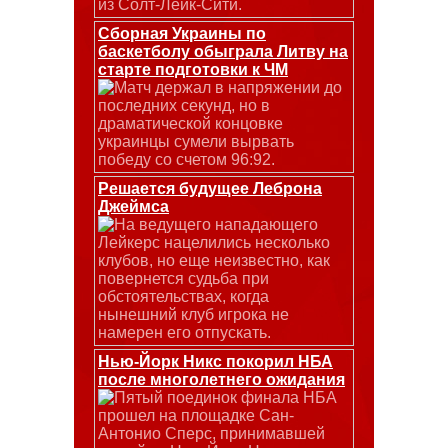
из Солт-Лейк-Сити.
Сборная Украины по
баскетболу обыграла Литву на
старте подготовки к ЧМ
Матч держал в напряжении до
последних секунд, но в
драматической концовке
украинцы сумели вырвать
победу со счетом 96:92.
Решается будущее Леброна
Джеймса
На ведущего нападающего
Лейкерс нацелились несколько
клубов, но еще неизвестно, как
повернется судьба при
обстоятельствах, когда
нынешний клуб игрока не
намерен его отпускать.
Нью-Йорк Никс покорил НБА
после многолетнего ожидания
Пятый поединок финала НБА
прошел на площадке Сан-
Антонио Сперс, принимавшей