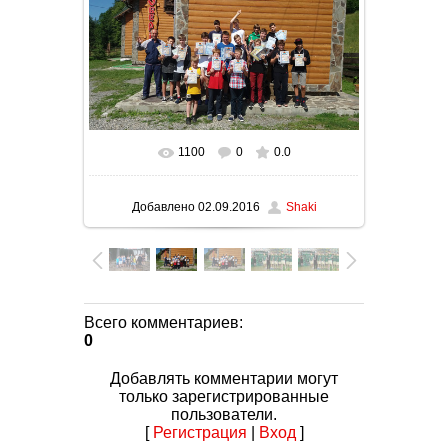
1100
0
0.0
В реальном размере
1600x900
/
4818.0Kb
Добавлено
02.09.2016
Shaki
Всего комментариев
:
0
Добавлять комментарии могут
только зарегистрированные
пользователи.
[
Регистрация
|
Вход
]