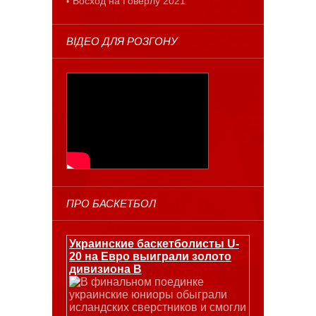
Восход на Говерлу 2021
ВІДЕО ДЛЯ РОЗГОНУ
ПРО БАСКЕТБОЛ
Украинские баскетболисты U-
20 на Евро выиграли золото
дивизиона В
В финальном поединке
украинские юниоры обыграли
исландских сверстников и смогли