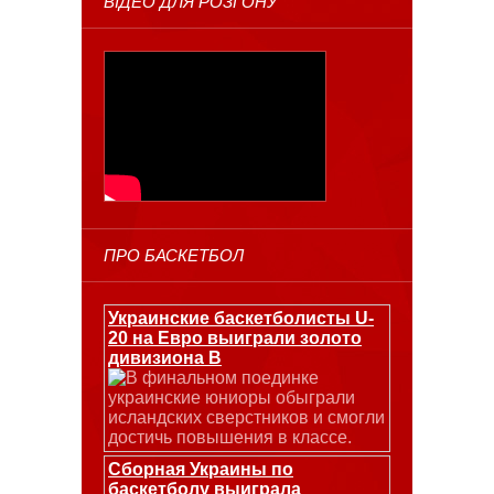
ВІДЕО ДЛЯ РОЗГОНУ
ПРО БАСКЕТБОЛ
Украинские баскетболисты U-
20 на Евро выиграли золото
дивизиона В
В финальном поединке
украинские юниоры обыграли
исландских сверстников и смогли
достичь повышения в классе.
Сборная Украины по
баскетболу выиграла