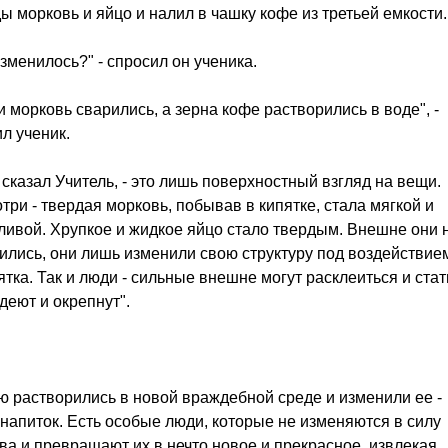
ды морковь и яйцо и налил в чашку кофе из третьей емкости.
изменилось?" - спросил он ученика.
и морковь сварились, а зерна кофе растворились в воде", -
ил ученик.
- сказал Учитель, - это лишь поверхностный взгляд на вещи.
три - твердая морковь, побывав в кипятке, стала мягкой и
ливой. Хрупкое и жидкое яйцо стало твердым. Внешне они 
ились, они лишь изменили свою структуру под воздействие
тка. Так и люди - сильные внешне могут расклеиться и стат
деют и окрепнут".
ю растворились в новой враждебной среде и изменили ее -
напиток. Есть особые люди, которые не изменяются в силу
ва и превращают их в нечто новое и прекрасное, извлекая