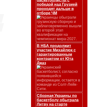
баскетболисты с
победой над Грузией
проходят дальше в
отборе ЧМ
Украинцы обыграли
грузинскую сборную и
заблаговременно вышли
во второй этап
квалификации на
чемпионат мира-2027.
В НБА продолжит
участие Михайлюк с
гарантированным
контрактом от Юта
Джаз
Украинский
баскетболист, согласно
появившейся
информации, остается в
команде из Солт-Лейк-
Сити.
Сборная Украины по
баскетболу обыграла
Литву на старте