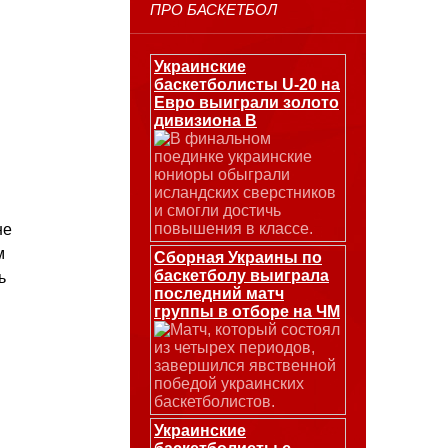
ПРО БАСКЕТБОЛ
Украинские
баскетболисты U-20 на
Евро выиграли золото
дивизиона В
В финальном
поединке украинские
юниоры обыграли
исландских сверстников
и смогли достичь
повышения в классе.
не
м
Сборная Украины по
баскетболу выиграла
ь
последний матч
группы в отборе на ЧМ
Матч, который состоял
из четырех периодов,
завершился явственной
победой украинских
баскетболистов.
Украинские