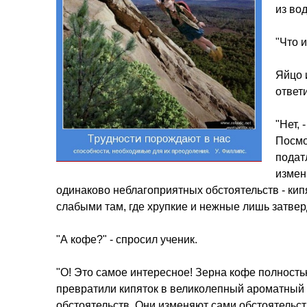
из во
"Что 
Яйцо 
ответ
"Нет, 
Посмо
подат
измен
одинаково неблагоприятных обстоятельств - кипя
слабыми там, где хрупкие и нежные лишь затвер
"А кофе?" - спросил ученик.
"О! Это самое интересное! Зерна кофе полность
превратили кипяток в великолепный ароматный 
обстоятельств. Они изменяют сами обстоятельст