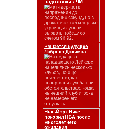
подготовки к ЧМ
Матч держал в
напряжении до
последних секунд, но в
драматической концовке
украинцы сумели
вырвать победу со
счетом 96:92.
Решается будущее
Леброна Джеймса
На ведущего
нападающего Лейкерс
нацелились несколько
клубов, но еще
неизвестно, как
повернется судьба при
обстоятельствах, когда
нынешний клуб игрока
не намерен его
отпускать.
Нью-Йорк Никс
покорил НБА после
многолетнего
ожидания