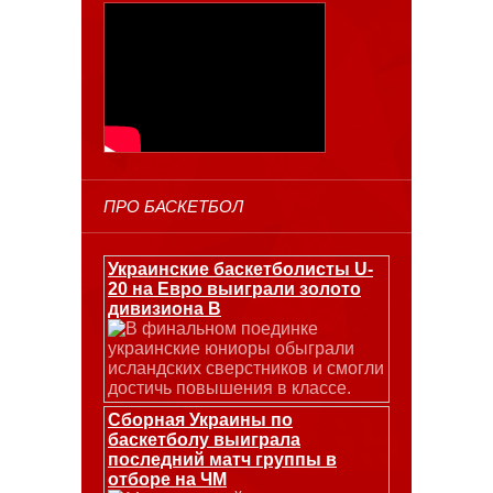
ПРО БАСКЕТБОЛ
Украинские баскетболисты U-
20 на Евро выиграли золото
дивизиона В
В финальном поединке
украинские юниоры обыграли
исландских сверстников и смогли
достичь повышения в классе.
Сборная Украины по
баскетболу выиграла
последний матч группы в
отборе на ЧМ