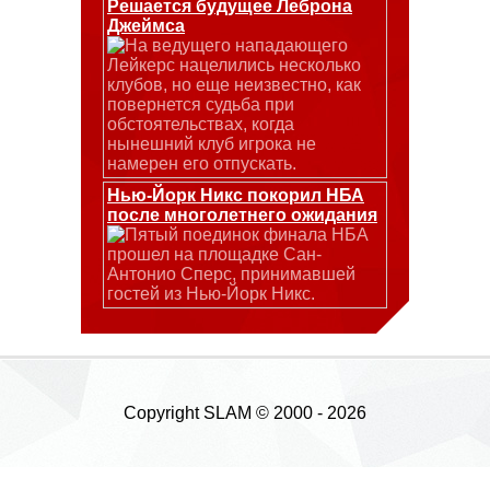
Решается будущее Леброна
Джеймса
На ведущего нападающего
Лейкерс нацелились несколько
клубов, но еще неизвестно, как
повернется судьба при
обстоятельствах, когда
нынешний клуб игрока не
намерен его отпускать.
Нью-Йорк Никс покорил НБА
после многолетнего ожидания
Пятый поединок финала НБА
прошел на площадке Сан-
Антонио Сперс, принимавшей
гостей из Нью-Йорк Никс.
Copyright SLAM © 2000 - 2026