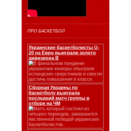
ПРО БАСКЕТБОЛ
Украинские баскетболисты U-
20 на Евро выиграли золото
дивизиона В
В финальном поединке
украинские юниоры обыграли
исландских сверстников и смогли
достичь повышения в классе.
Сборная Украины по
баскетболу выиграла
последний матч группы в
отборе на ЧМ
Матч, который состоял из
четырех периодов, завершился
явственной победой украинских
баскетболистов.