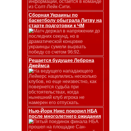
информации, остается в команде
из Солт-Лейк-Сити.
Сборная Украины по
баскетболу обыграла Литву на
старте подготовки к ЧМ
Матч держал в напряжении до
последних секунд, но в
драматической концовке
украинцы сумели вырвать
победу со счетом 96:92.
Решается будущее Леброна
Джеймса
На ведущего нападающего
Лейкерс нацелились несколько
клубов, но еще неизвестно, как
повернется судьба при
обстоятельствах, когда
нынешний клуб игрока не
намерен его отпускать.
Нью-Йорк Никс покорил НБА
после многолетнего ожидания
Пятый поединок финала НБА
прошел на площадке Сан-