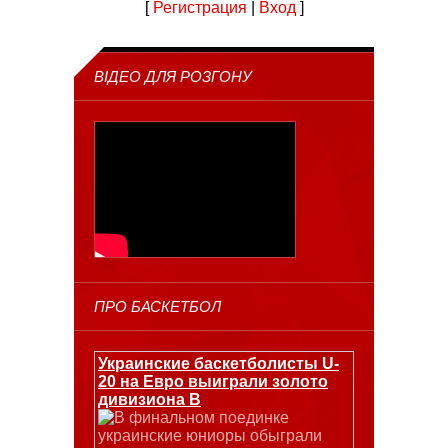
[
Регистрация
|
Вход
]
ВІДЕО ДЛЯ РОЗГОНУ
ПРО БАСКЕТБОЛ
Украинские баскетболисты U-
20 на Евро выиграли золото
дивизиона В
В финальном поединке
украинские юниоры обыграли