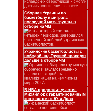
исландских сверстников и смогли
достичь повышения в классе.
Сборная Украины по
баскетболу выиграла
последний матч группы в
отборе на ЧМ
Матч, который состоял из
четырех периодов, завершился
явственной победой украинских
баскетболистов.
Украинские баскетболисты с
победой над Грузией проходят
дальше в отборе ЧМ
Украинцы обыграли грузинскую
сборную и заблаговременно
вышли во второй этап
квалификации на чемпионат
мира-2027.
В НБА продолжит участие
Михайлюк с гарантированным
контрактом от Юта Джаз
Украинский баскетболист,
согласно появившейся