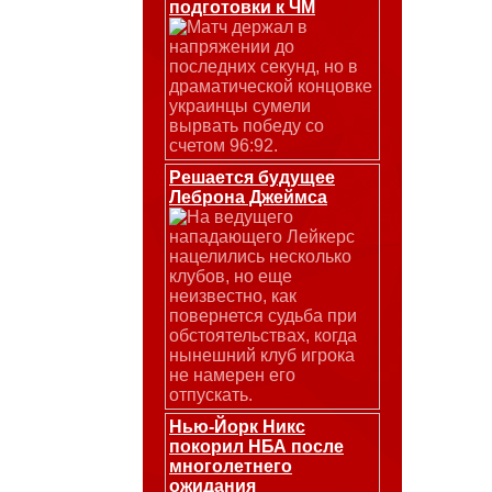
подготовки к ЧМ
Матч держал в
напряжении до
последних секунд, но в
драматической концовке
украинцы сумели
вырвать победу со
счетом 96:92.
Решается будущее
Леброна Джеймса
На ведущего
нападающего Лейкерс
нацелились несколько
клубов, но еще
неизвестно, как
повернется судьба при
обстоятельствах, когда
нынешний клуб игрока
не намерен его
отпускать.
Нью-Йорк Никс
покорил НБА после
многолетнего
ожидания