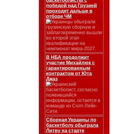
баскетболисты с
победой над Грузией
проходят дальше в
отборе ЧМ
Украинцы обыграли
грузинскую сборную и
заблаговременно вышли
во второй этап
квалификации на
чемпионат мира-2027.
В НБА продолжит
участие Михайлюк с
гарантированным
контрактом от Юта
Джаз
Украинский
баскетболист, согласно
появившейся
информации, остается в
команде из Солт-Лейк-
Сити.
Сборная Украины по
баскетболу обыграла
Литву на старте