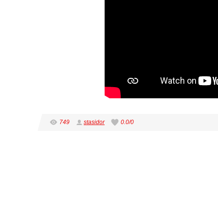
749
stasidor
0.0
/
0