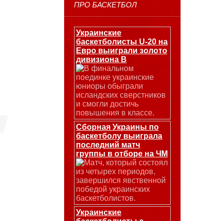
ПРО БАСКЕТБОЛ
Украинские
баскетболисты U-20 на
Евро выиграли золото
дивизиона В
В финальном
поединке украинские
юниоры обыграли
исландских сверстников
и смогли достичь
повышения в классе.
Сборная Украины по
баскетболу выиграла
последний матч
группы в отборе на ЧМ
Матч, который состоял
из четырех периодов,
завершился явственной
победой украинских
баскетболистов.
Украинские