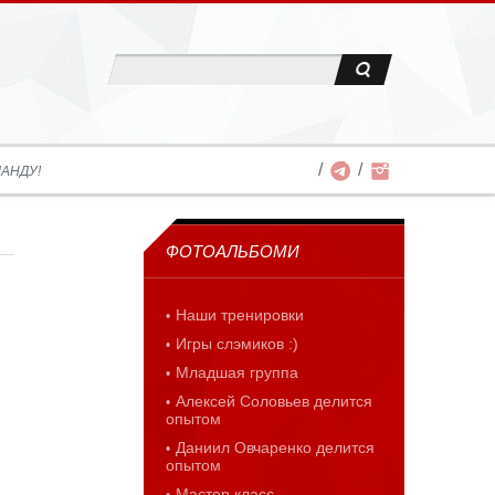
АНДУ!
ФОТОАЛЬБОМИ
Наши тренировки
Игры слэмиков :)
Младшая группа
Алексей Соловьев делится
опытом
Даниил Овчаренко делится
опытом
Мастер класс