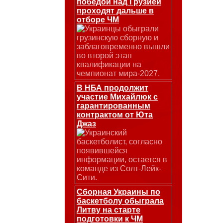
победой над Грузией
проходят дальше в
отборе ЧМ
Украинцы обыграли
грузинскую сборную и
заблаговременно вышли
во второй этап
квалификации на
чемпионат мира-2027.
В НБА продолжит
участие Михайлюк с
гарантированным
контрактом от Юта
Джаз
Украинский
баскетболист, согласно
появившейся
информации, остается в
команде из Солт-Лейк-
Сити.
Сборная Украины по
баскетболу обыграла
Литву на старте
подготовки к ЧМ