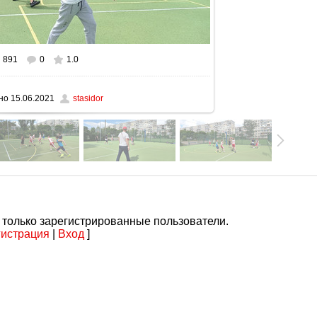
891
0
1.0
ном размере
1280x576
/ 116.8Kb
но
15.06.2021
stasidor
 только зарегистрированные пользователи.
гистрация
|
Вход
]