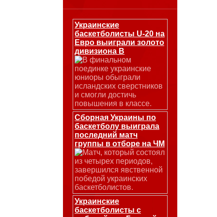
Украинские
баскетболисты U-20 на
Евро выиграли золото
дивизиона В
В финальном
поединке украинские
юниоры обыграли
исландских сверстников
и смогли достичь
повышения в классе.
Сборная Украины по
баскетболу выиграла
последний матч
группы в отборе на ЧМ
Матч, который состоял
из четырех периодов,
завершился явственной
победой украинских
баскетболистов.
Украинские
баскетболисты с