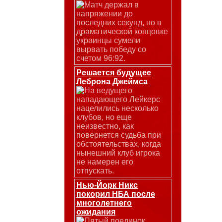
Матч держал в
напряжении до
последних секунд, но в
драматической концовке
украинцы сумели
вырвать победу со
счетом 96:92.
Решается будущее
Леброна Джеймса
На ведущего
нападающего Лейкерс
нацелились несколько
клубов, но еще
неизвестно, как
повернется судьба при
обстоятельствах, когда
нынешний клуб игрока
не намерен его
отпускать.
Нью-Йорк Никс
покорил НБА после
многолетнего
ожидания
Пятый поединок