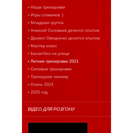
Наши тренировки
Игры слэмиков :)
Младшая группа
Алексей Соловьев делится опытом
Даниил Овчаренко делится опытом
Мастер класс
Баскетбол на улице
Летние тренировки 2021
Силовые тренировки
Тренируем технику
Осень 2024
2025 год
ВІДЕО ДЛЯ РОЗГОНУ