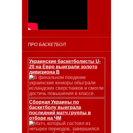
ПРО БАСКЕТБОЛ
Украинские баскетболисты U-
20 на Евро выиграли золото
дивизиона В
В финальном поединке
украинские юниоры обыграли
исландских сверстников и смогли
достичь повышения в классе.
Сборная Украины по
баскетболу выиграла
последний матч группы в
отборе на ЧМ
Матч, который состоял из
четырех периодов, завершился