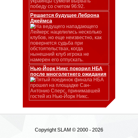
украинцы сумели вырвать
победу со счетом 96:92.
Решается будущее Леброна
Джеймса
На ведущего нападающего
Лейкерс нацелились несколько
клубов, но еще неизвестно, как
повернется судьба при
обстоятельствах, когда
нынешний клуб игрока не
намерен его отпускать.
Нью-Йорк Никс покорил НБА
после многолетнего ожидания
Пятый поединок финала НБА
прошел на площадке Сан-
Антонио Сперс, принимавшей
гостей из Нью-Йорк Никс.
Copyright SLAM © 2000 - 2026