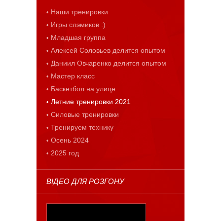
Наши тренировки
Игры слэмиков :)
Младшая группа
Алексей Соловьев делится опытом
Даниил Овчаренко делится опытом
Мастер класс
Баскетбол на улице
Летние тренировки 2021
Силовые тренировки
Тренируем технику
Осень 2024
2025 год
ВІДЕО ДЛЯ РОЗГОНУ