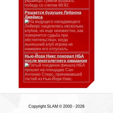
украинцы сумели вырвать
победу со счетом 96:92.
Решается будущее Леброна
Джеймса
На ведущего нападающего
Лейкерс нацелились несколько
клубов, но еще неизвестно, как
повернется судьба при
обстоятельствах, когда
нынешний клуб игрока не
намерен его отпускать.
Нью-Йорк Никс покорил НБА
после многолетнего ожидания
Пятый поединок финала НБА
прошел на площадке Сан-
Антонио Сперс, принимавшей
гостей из Нью-Йорк Никс.
Copyright SLAM © 2000 - 2026