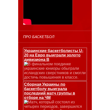
ПРО БАСКЕТБОЛ
Украинские баскетболисты U-
20 на Евро выиграли золото
дивизиона В
В финальном поединке
украинские юниоры обыграли
исландских сверстников и смогли
достичь повышения в классе.
Сборная Украины по
баскетболу выиграла
последний матч группы в
отборе на ЧМ
Матч, который состоял из
четырех периодов, завершился