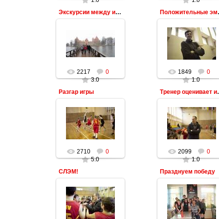
1.0
1.0
Экскурсии между играми
Полож
2217
0
1849
0
3.0
1.0
Разгар игры
Тренер о
2710
0
2099
0
5.0
1.0
СЛЭМ!
Празднуем победу