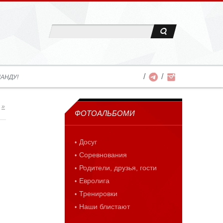
АНДУ!
»
ФОТОАЛЬБОМИ
Досуг
Соревнования
Родители, друзья, гости
Евролига
Тренировки
Наши блистают