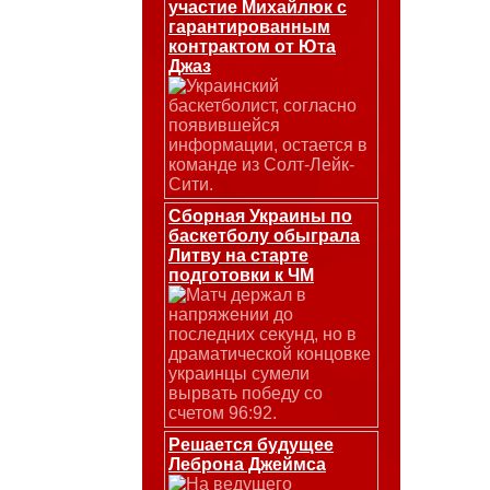
участие Михайлюк с
гарантированным
контрактом от Юта
Джаз
Украинский
баскетболист, согласно
появившейся
информации, остается в
команде из Солт-Лейк-
Сити.
Сборная Украины по
баскетболу обыграла
Литву на старте
подготовки к ЧМ
Матч держал в
напряжении до
последних секунд, но в
драматической концовке
украинцы сумели
вырвать победу со
счетом 96:92.
Решается будущее
Леброна Джеймса
На ведущего