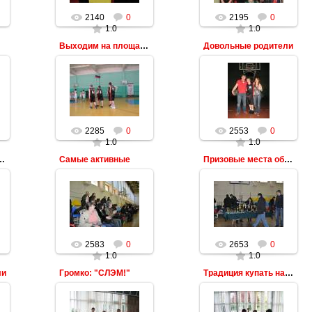
2140
0
2195
0
1.0
1.0
Выходим на площадку
Довольные родители
2285
0
2553
0
1.0
1.0
только игрокам
Самые активные
Призовые места обеспечим наградами
2583
0
2653
0
1.0
1.0
ли
Громко: "СЛЭМ!"
Традиция купать награды в напитках