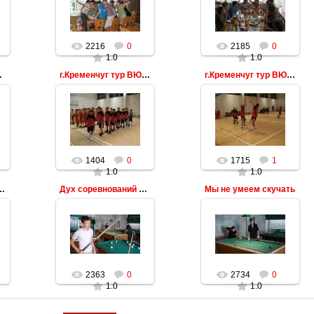
2216
0
2185
0
1.0
1.0
ная часть
г.Кременчуг тур ВЮБЛ Построение
г.Кременчуг тур ВЮБЛ
1404
0
1715
1
1.0
1.0
а и есть меткость
Дух соревнований у нас в крови
Мы не умеем скучать
2363
0
2734
0
1.0
1.0