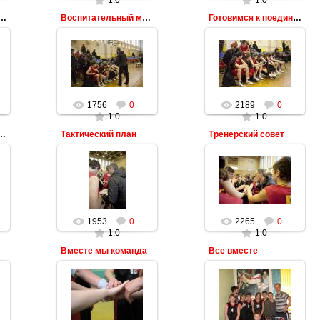
1.0
1.0
ительные эмоции
Воспитательный момент
Готовимся к поединку
1756
0
2189
0
1.0
1.0
ценивает игроков
Тактический план
Тренерский совет
1953
0
2265
0
1.0
1.0
Вместе мы команда
Все вместе