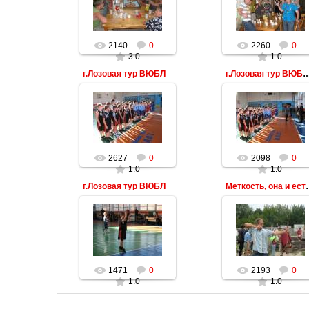
2140
0
2260
0
3.0
1.0
г.Лозовая тур ВЮБЛ
г.Лозовая тур ВЮБЛ торжествен
2627
0
2098
0
1.0
1.0
г.Лозовая тур ВЮБЛ
Меткость, он
1471
0
2193
0
1.0
1.0