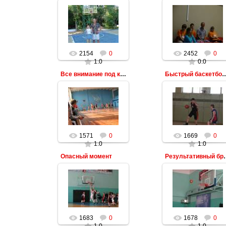
2154
0
2452
0
1.0
0.0
Все внимание под кольцо
Быстрый баскетбол, молниено
1571
0
1669
0
1.0
1.0
Опасный момент
Результат
1683
0
1678
0