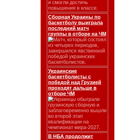
и смогли достичь
повышения в классе.
Сборная Украины по
баскетболу выиграла
последний матч
группы в отборе на ЧМ
Матч, который состоял
из четырех периодов,
завершился явственной
победой украинских
баскетболистов.
Украинские
баскетболисты с
победой над Грузией
проходят дальше в
отборе ЧМ
Украинцы обыграли
грузинскую сборную и
заблаговременно вышли
во второй этап
квалификации на
чемпионат мира-2027.
В НБА продолжит