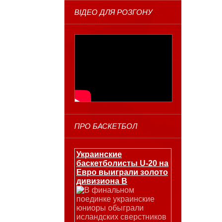
ВІДЕО ДЛЯ РОЗГОНУ
ПРО БАСКЕТБОЛ
Украинские
баскетболисты U-20 на
Евро выиграли золото
дивизиона В
В финальном
поединке украинские
юниоры обыграли
исландских сверстников