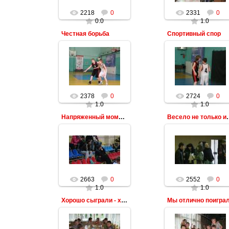
2218
0
2331
0
0.0
1.0
Честная борьба
Спортивный спор
2378
0
2724
0
1.0
1.0
Напряженный момент
Весело не 
2663
0
2552
0
1.0
1.0
Хорошо сыграли - хорошо сидим
Мы отлично поигра