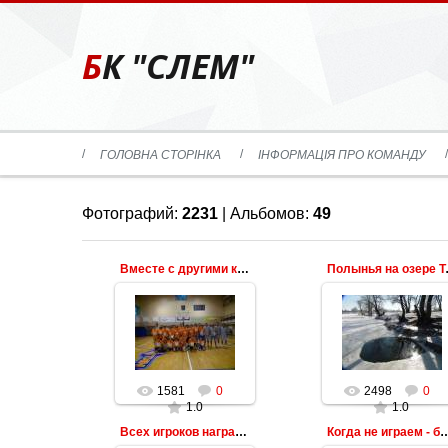
БК "СЛЕМ"
ГОЛОВНА СТОРІНКА
ІНФОРМАЦІЯ ПРО КОМАНДУ
Фотографий:
2231
| Альбомов:
49
Вместе с другими командами
Полынья 
1581
0
2498
0
1.0
1.0
Всех игроков наградили
Когда не играем 