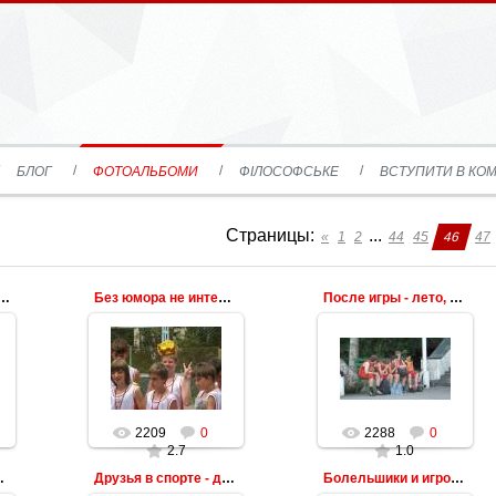
БЛОГ
ФОТОАЛЬБОМИ
ФІЛОСОФСЬКЕ
ВСТУПИТИ В КОМ
Страницы
:
...
«
1
2
44
45
46
47
на озере Тельбин г.Киев
Без юмора не интересно
После игры - лето, жарко
2209
0
2288
0
2.7
1.0
- болеем
Друзья в спорте - друзья в жизни
Болельшики и игроки, а между ними мяч