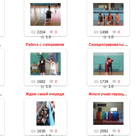
2204
0
1498
0
1.0
1.0
сные передачи
Работа с соперником
Сконцентрироваться перед броском
1682
0
1739
0
1.0
1.0
ивный бросок
Ждем своей очереди
Флаги учавствующих стран
1636
0
2092
0