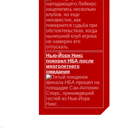
нападающего Лейкерс
нацелились несколько
клубов, но еще
неизвестно, как
повернется судьба при
обстоятельствах, когда
нынешний клуб игрока
не намерен его
отпускать.
Нью-Йорк Никс
покорил НБА после
многолетнего
ожидания
Пятый поединок
финала НБА прошел на
площадке Сан-Антонио
Сперс, принимавшей
гостей из Нью-Йорк
Никс.