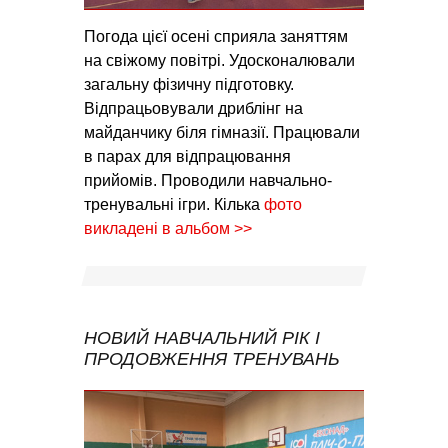
Погода цієї осені сприяла заняттям
на свіжому повітрі. Удосконалювали
загальну фізичну підготовку.
Відпрацьовували дриблінг на
майданчику біля гімназії. Працювали
в парах для відпрацювання
прийомів. Проводили навчально-
тренувальні ігри. Кілька
фото
викладені в альбом >>
НОВИЙ НАВЧАЛЬНИЙ РІК І
ПРОДОВЖЕННЯ ТРЕНУВАНЬ