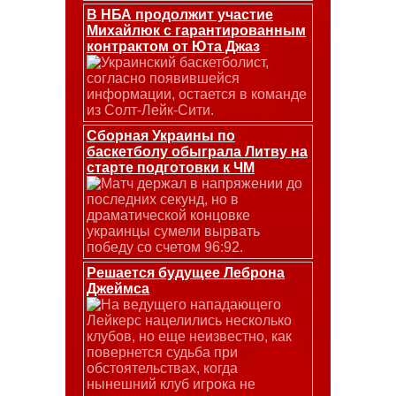
В НБА продолжит участие
Михайлюк с гарантированным
контрактом от Юта Джаз
Украинский баскетболист,
согласно появившейся
информации, остается в команде
из Солт-Лейк-Сити.
Сборная Украины по
баскетболу обыграла Литву на
старте подготовки к ЧМ
Матч держал в напряжении до
последних секунд, но в
драматической концовке
украинцы сумели вырвать
победу со счетом 96:92.
Решается будущее Леброна
Джеймса
На ведущего нападающего
Лейкерс нацелились несколько
клубов, но еще неизвестно, как
повернется судьба при
обстоятельствах, когда
нынешний клуб игрока не