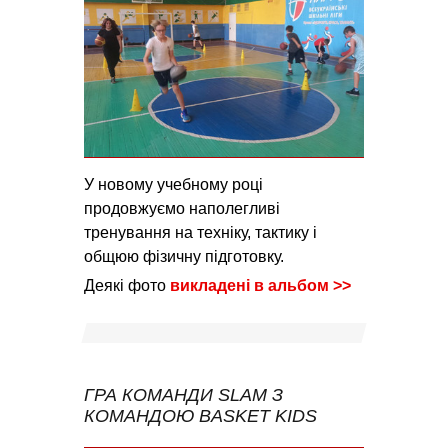
У новому учебному році
продовжуємо наполегливі
тренування на техніку, тактику і
общюю фізичну підготовку.
Деякі фото
викладені в альбом >>
ГРА КОМАНДИ SLAM З
КОМАНДОЮ BASKET KIDS