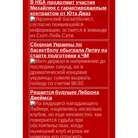
В НБА продолжит участие
Михайлюк с гарантированным
контрактом от Юта Джаз
Украинский баскетболист,
согласно появившейся
информации, остается в команде
из Солт-Лейк-Сити.
Сборная Украины по
баскетболу обыграла Литву на
старте подготовки к ЧМ
Матч держал в напряжении до
последних секунд, но в
драматической концовке
украинцы сумели вырвать
победу со счетом 96:92.
Решается будущее Леброна
Джеймса
На ведущего нападающего
Лейкерс нацелились несколько
клубов, но еще неизвестно, как
повернется судьба при
обстоятельствах, когда
нынешний клуб игрока не
намерен его отпускать.