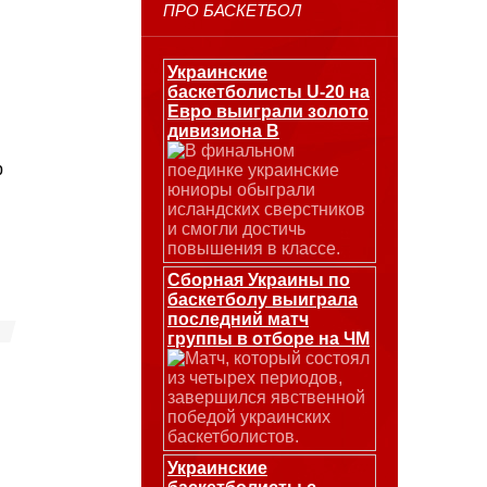
ПРО БАСКЕТБОЛ
Украинские
баскетболисты U-20 на
Евро выиграли золото
дивизиона В
В финальном
р
поединке украинские
юниоры обыграли
исландских сверстников
и смогли достичь
повышения в классе.
Сборная Украины по
баскетболу выиграла
последний матч
группы в отборе на ЧМ
Матч, который состоял
из четырех периодов,
завершился явственной
победой украинских
баскетболистов.
Украинские