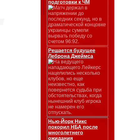
подготовки к ЧМ
Матч держал в
напряжении до
последних секунд, но в
драматической концовке
украинцы сумели
вырвать победу со
счетом 96:92.
Решается будущее
Леброна Джеймса
На ведущего
нападающего Лейкерс
нацелились несколько
клубов, но еще
неизвестно, как
повернется судьба при
обстоятельствах, когда
нынешний клуб игрока
не намерен его
отпускать.
Нью-Йорк Никс
покорил НБА после
многолетнего
ожидания