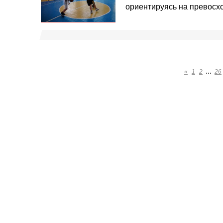
ориентируясь на превосхо
...
«
1
2
26