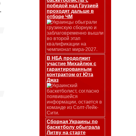
баскетболисты с
в
победой над Грузией
,
проходят дальше в
отборе ЧМ
Украинцы обыграли
грузинскую сборную и
заблаговременно вышли
во второй этап
квалификации на
чемпионат мира-2027.
В НБА продолжит
участие Михайлюк с
гарантированным
контрактом от Юта
Джаз
Украинский
баскетболист, согласно
появившейся
информации, остается в
команде из Солт-Лейк-
Сити.
Сборная Украины по
баскетболу обыграла
Литву на старте