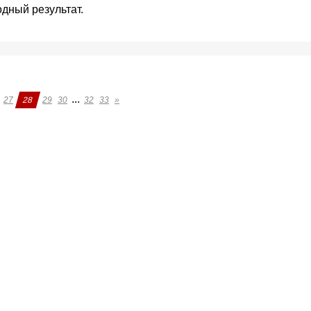
дный результат.
...
27
28
29
30
32
33
»