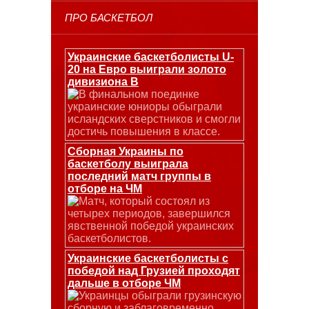
ПРО БАСКЕТБОЛ
Украинские баскетболисты U-
20 на Евро выиграли золото
дивизиона В
В финальном поединке
украинские юниоры обыграли
исландских сверстников и смогли
достичь повышения в классе.
Сборная Украины по
баскетболу выиграла
последний матч группы в
отборе на ЧМ
Матч, который состоял из
четырех периодов, завершился
явственной победой украинских
баскетболистов.
Украинские баскетболисты с
победой над Грузией проходят
дальше в отборе ЧМ
Украинцы обыграли грузинскую
сборную и заблаговременно