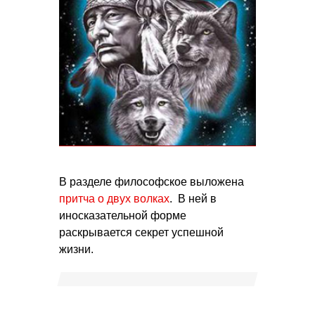
В разделе философское выложена
притча о двух волках
. В ней в
иносказательной форме
раскрывается секрет успешной
жизни.