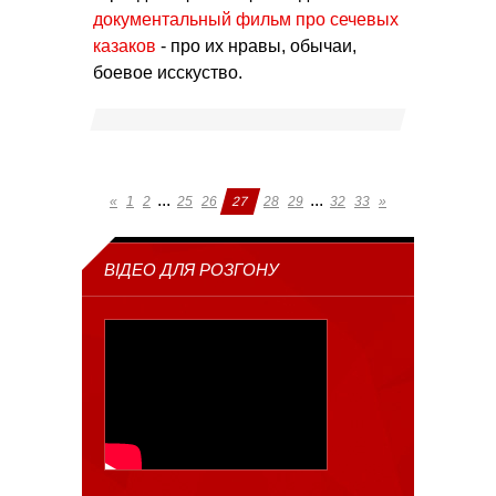
документальный фильм про сечевых
казаков
- про их нравы, обычаи,
боевое исскуство.
...
...
«
1
2
25
26
27
28
29
32
33
»
ВІДЕО ДЛЯ РОЗГОНУ