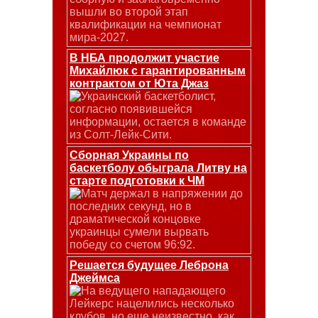
вышли во второй этап
квалификации на чемпионат
мира-2027.
В НБА продолжит участие
Михайлюк с гарантированным
контрактом от Юта Джаз
Украинский баскетболист,
согласно появившейся
информации, остается в команде
из Солт-Лейк-Сити.
Сборная Украины по
баскетболу обыграла Литву на
старте подготовки к ЧМ
Матч держал в напряжении до
последних секунд, но в
драматической концовке
украинцы сумели вырвать
победу со счетом 96:92.
Решается будущее Леброна
Джеймса
На ведущего нападающего
Лейкерс нацелились несколько
клубов, но еще неизвестно, как